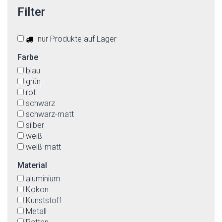
Filter
nur Produkte auf Lager
Farbe
blau
grün
rot
schwarz
schwarz-matt
silber
weiß
weiß-matt
Material
aluminium
Kokon
Kunststoff
Metall