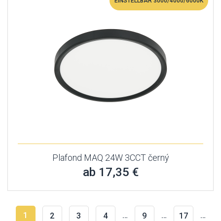
EINSTELLBAR 3000/4000/6000K
Plafond MAQ 24W 3CCT černý
ab 17,35 €
1
…
…
…
2
3
4
9
17