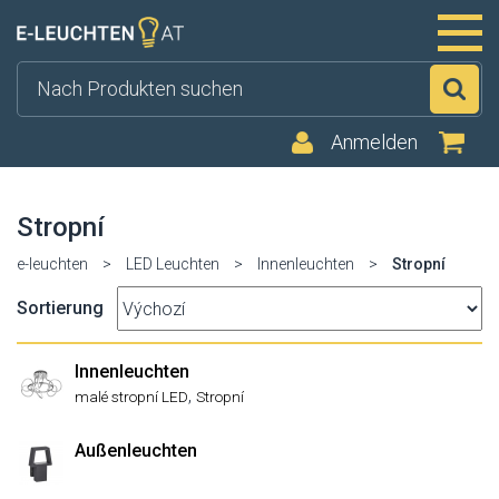
Su
Anmelden
Stropní
e-leuchten
>
LED Leuchten
>
Innenleuchten
>
Stropní
Sortierung
Innenleuchten
,
malé stropní LED
Stropní
Außenleuchten