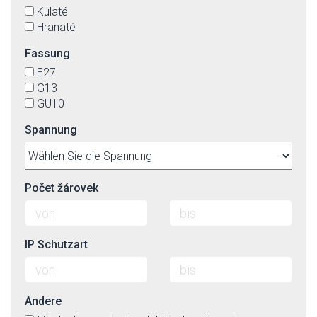
Kulaté
Hranaté
Fassung
E27
G13
GU10
Spannung
Počet žárovek
IP Schutzart
Andere