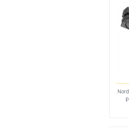
Nordl
p