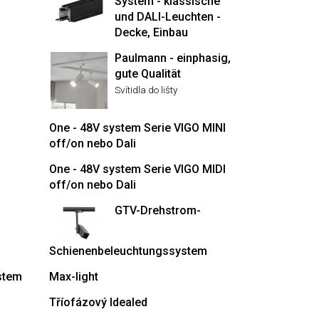
System - klassische
und DALI-Leuchten -
Decke, Einbau
Paulmann - einphasig,
gute Qualität
Svítidla do lišty
One - 48V system Serie VIGO MINI
off/on nebo Dali
One - 48V system Serie VIGO MIDI
off/on nebo Dali
GTV-Drehstrom-
Schienenbeleuchtungssystem
stem
Max-light
Tříofázový Idealed