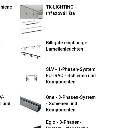
chiene
TK-LIGHTING -
třífazová lišta
m-
Billigste einphasige
Lamellenleuchten
SLV - 1-Phasen-System
EUTRAC - Schienen und
Komponenten
V-
One - 3-Phasen-System
n und
- Schienen und
Komponenten
Eglo - 3-Phasen-