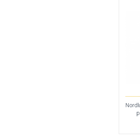
Nordlu
p