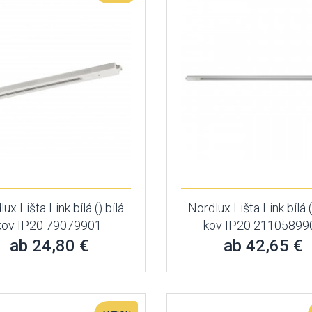
ux Lišta Link bílá () bílá
Nordlux Lišta Link bílá (
kov IP20 79079901
kov IP20 21105899
ab 24,80 €
ab 42,65 €