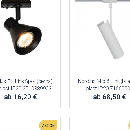
ux Eik Link Spot (černá)
Nordlux Mib 6 Link (bílá
 plast IP20 2510389903
plast IP20 716699
ab 16,20 €
ab 68,50 €
AKTION