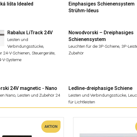
á lišta Idealed
Einphasiges Schienensystem
Strühm-Ideus
Rabalux LiTrack 24V
Nowodvorski – Dreiphasiges
Schienensystem
Leisten und
,
,
Verbindungsstücke
Leuchten für die 3P-Schiene
3P-Leis
,
ür 24-V-Schienen
Steuergeräte,
Zubehör
24-V-Systeme
ski 24V magnetic - Nano
Ledline-dreiphasige Schiene
,
,
ten Nano
Leisten und Zubehör 24
Leisten und Verbindungsstücke
Leuc
für Lichtleisten
AKTION