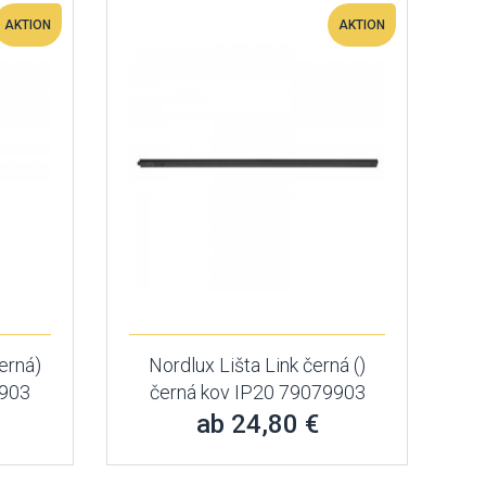
AKTION
AKTION
erná)
Nordlux Lišta Link černá ()
9903
černá kov IP20 79079903
ab 24,80 €