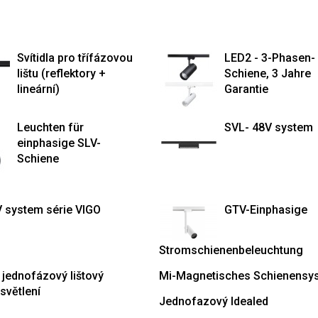
Svítidla pro třífázovou
LED2 - 3-Phasen-
lištu (reflektory +
Schiene, 3 Jahre
lineární)
Garantie
Leuchten für
SVL- 48V system
einphasige SLV-
Schiene
V system série VIGO
GTV-Einphasige
Stromschienenbeleuchtung
 jednofázový lištový
Mi-Magnetisches Schienensy
světlení
Jednofazový Idealed