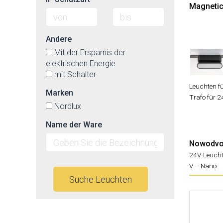
Magnetick
Andere
Mit der Ersparnis der
elektrischen Energie
mit Schalter
Leuchten f
Marken
Trafo für 
Nordlux
Name der Ware
Nowodvor
24V-Leuch
V – Nano
Suche Leuchten