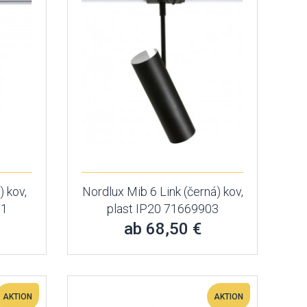
) kov,
Nordlux Mib 6 Link (černá) kov,
01
plast IP20 71669903
ab 68,50 €
AKTION
AKTION