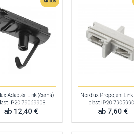
AKTION
ux Adaptér Link (černá)
Nordlux Propojení Link 
last IP20 79069903
plast IP20 790599
ab 12,40 €
ab 7,60 €