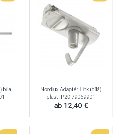
) bílá
Nordlux Adaptér Link (bílá)
01
plast IP20 79069901
ab 12,40 €