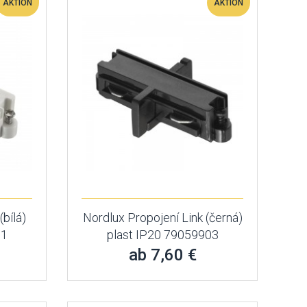
AKTION
AKTION
(bílá)
Nordlux Propojení Link (černá)
01
plast IP20 79059903
ab 7,60 €