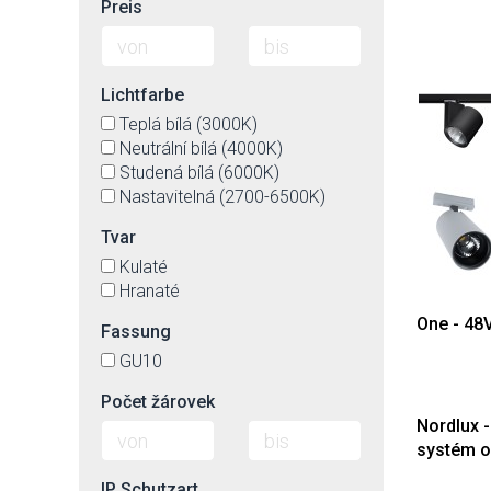
Preis
Lichtfarbe
Teplá bílá (3000K)
Neutrální bílá (4000K)
Studená bílá (6000K)
Nastavitelná (2700-6500K)
Tvar
Kulaté
Hranaté
One - 48
Fassung
GU10
Počet žárovek
Nordlux -
systém o
IP Schutzart