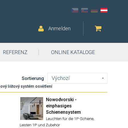
Anmelden
REFERENZ
ONLINE KATALOGE
Výchozí
Sortierung
ový lištový systém osvětlení
Nowodvorski -
einphasiges
Schienensystem
,
Leuchten für die 1P-Schiene
Leisten 1P und Zubehör