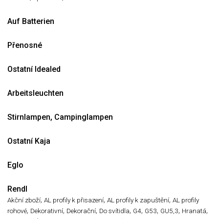
Auf Batterien
Přenosné
Ostatní Idealed
Arbeitsleuchten
Stirnlampen, Campinglampen
Ostatní Kaja
Eglo
Rendl
,
,
,
Akční zboží
AL profily k přisazení
AL profily k zapuštění
AL profily
,
,
,
,
,
,
,
,
rohové
Dekorativní
Dekorační
Do svítidla
G4
G53
GU5,3
Hranatá