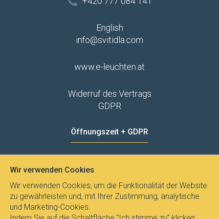
+420 777 084 141
English
info@svitidla.com
www.e-leuchten.at
Widerruf des Vertrags
GDPR
Öffnungszeit + GDPR
MO - FR
8:00 - 12:00
13:00 - 15:00
Wir verwenden Cookies
Datenschutz
Wir verwenden Cookies, um die Funktionalität der Website
zu gewährleisten und, mit Ihrer Zustimmung, analytische
und Marketing-Cookies.
Indem Sie auf die Schaltfläche "Ich stimme zu" klicken,