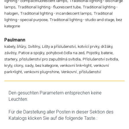
,
lighting - compactfluorescent lamps
Traditional lighting - discharge
,
,
lamps
Traditional lighting - fluorescent tube
Traditional lighting -
,
,
halogen
Traditional lighting - incandescent lamps
Traditional
,
,
lighting - special purpose
Traditional lighting - studio and stage
bez
kategorie
Paulmann
,
,
,
kabely, šňůry
Svítilny
Lišty a příslušenství
kotvící prvky, držáky,
,
,
,
závěsy
Patice a spojky
pohybové čidla na zed
Pojistky, baterie,
,
,
startery
přislušenství pro zapuštěná svítidla
Příslušenství svítidla,
,
,
,
,
kryty, clony
sady
bez kategorie
venkovní link+light
venkovní
,
,
park+light
venkovni plug+shine
Venkovní , příslušenství
Den gesuchten Parametern entsprechen keine
Leuchten.
Für die Darstellung aller Posten in dieser Sektion des
Katalogs klicken Sie auf die folgende Taste.: