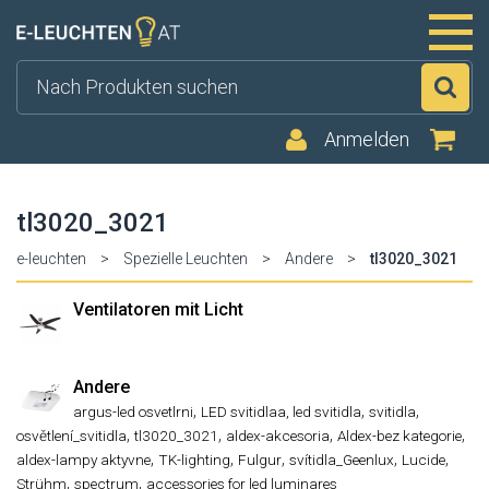
Su
Anmelden
tl3020_3021
e-leuchten
>
Spezielle Leuchten
>
Andere
>
tl3020_3021
Ventilatoren mit Licht
Andere
,
,
,
argus-led osvetlrni
LED svitidlaa, led svitidla
svitidla
,
,
,
,
osvětlení_svitidla
tl3020_3021
aldex-akcesoria
Aldex-bez kategorie
,
,
,
,
,
aldex-lampy aktyvne
TK-lighting
Fulgur
svítidla_Geenlux
Lucide
,
,
Strühm
spectrum
accessories for led luminares