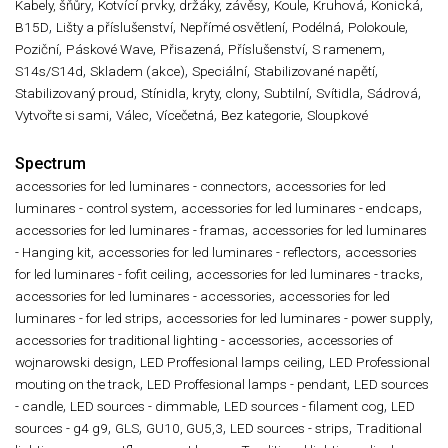
,
,
,
,
,
Kabely, šňůry
Kotvící prvky, držáky, závěsy
Koule
Kruhová
Konická
,
,
,
,
,
B15D
Lišty a příslušenství
Nepřímé osvětlení
Podélná
Polokoule
,
,
,
,
,
Poziční
Páskové Wave
Přisazená
Příslušenství
S ramenem
,
,
,
,
S14s/S14d
Skladem (akce)
Speciální
Stabilizované napětí
,
,
,
,
,
Stabilizovaný proud
Stínidla, kryty, clony
Subtilní
Svítidla
Sádrová
,
,
,
,
Vytvořte si sami
Válec
Vícečetná
Bez kategorie
Sloupkové
Spectrum
,
accessories for led luminares - connectors
accessories for led
,
,
luminares - control system
accessories for led luminares - endcaps
,
accessories for led luminares - framas
accessories for led luminares
,
,
- Hanging kit
accessories for led luminares - reflectors
accessories
,
,
for led luminares - fofit ceiling
accessories for led luminares - tracks
,
accessories for led luminares - accessories
accessories for led
,
,
luminares - for led strips
accessories for led luminares - power supply
,
accessories for traditional lighting - accessories
accessories of
,
,
wojnarowski design
LED Proffesional lamps ceiling
LED Professional
,
,
mouting on the track
LED Proffesional lamps - pendant
LED sources
,
,
,
- candle
LED sources - dimmable
LED sources - filament cog
LED
,
,
,
,
sources - g4 g9
GLS
GU10, GU5,3
LED sources - strips
Traditional