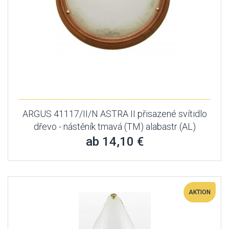
ARGUS 41117/II/N ASTRA II přisazené svítidlo
dřevo - nástěník tmavá (TM) alabastr (AL)
ab 14,10 €
AKTION