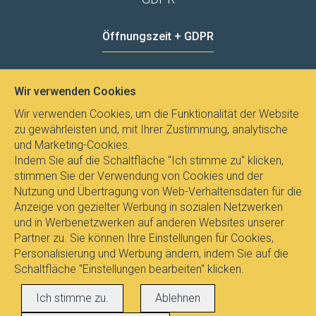
Öffnungszeit + GDPR
MO - FR
8:00 - 12:00
13:00 - 15:00
Wir verwenden Cookies
Datenschutz
Wir verwenden Cookies, um die Funktionalität der Website
zu gewährleisten und, mit Ihrer Zustimmung, analytische
und Marketing-Cookies.
Indem Sie auf die Schaltfläche "Ich stimme zu" klicken,
stimmen Sie der Verwendung von Cookies und der
Nutzung und Übertragung von Web-Verhaltensdaten für die
Anzeige von gezielter Werbung in sozialen Netzwerken
und in Werbenetzwerken auf anderen Websites unserer
Partner zu. Sie können Ihre Einstellungen für Cookies,
Personalisierung und Werbung ändern, indem Sie auf die
Schaltfläche "Einstellungen bearbeiten" klicken.
Alle Rechte vorbehalten © 2017
E-
Ich stimme zu.
Ablehnen
LEUCHTEN.AT
, Dipl.Ing. Pavel Janicek