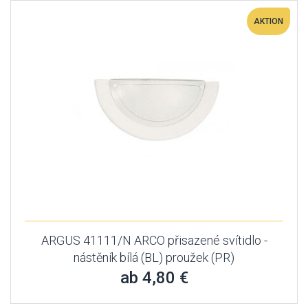
AKTION
ARGUS 41111/N ARCO přisazené svítidlo -
nástěník bílá (BL) proužek (PR)
ab 4,80 €