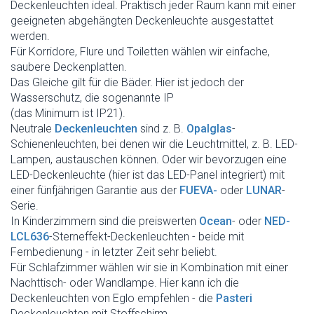
Deckenleuchten ideal. Praktisch jeder Raum kann mit einer
geeigneten abgehängten Deckenleuchte ausgestattet
werden.
Für Korridore, Flure und Toiletten wählen wir einfache,
saubere Deckenplatten.
Das Gleiche gilt für die Bäder. Hier ist jedoch der
Wasserschutz, die sogenannte IP
(das Minimum ist IP21).
Neutrale
Deckenleuchten
sind z. B.
Opalglas
-
Schienenleuchten, bei denen wir die Leuchtmittel, z. B. LED-
Lampen, austauschen können. Oder wir bevorzugen eine
LED-Deckenleuchte (hier ist das LED-Panel integriert) mit
einer fünfjährigen Garantie aus der
FUEVA-
oder
LUNAR
-
Serie.
In Kinderzimmern sind die preiswerten
Ocean
- oder
NED-
LCL636
-Sterneffekt-Deckenleuchten - beide mit
Fernbedienung - in letzter Zeit sehr beliebt.
Für Schlafzimmer wählen wir sie in Kombination mit einer
Nachttisch- oder Wandlampe. Hier kann ich die
Deckenleuchten von Eglo empfehlen - die
Pasteri
Deckenleuchten mit Stoffschirm.