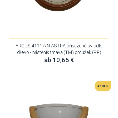
ARGUS 41117/N ASTRA přisazené svítidlo
dřevo - nástěník tmavá (TM) proužek (PR)
ab 10,65 €
AKTION