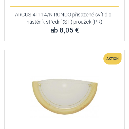
ARGUS 41114/N RONDO přisazené svítidlo -
nástěník střední (ST) proužek (PR)
ab 8,05 €
AKTION