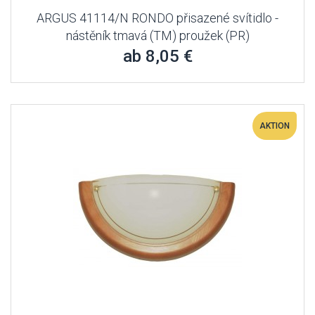
ARGUS 41114/N RONDO přisazené svítidlo -
nástěník tmavá (TM) proužek (PR)
ab 8,05 €
AKTION