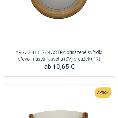
ARGUS 41117/N ASTRA přisazené svítidlo
dřevo - nástěník světlá (SV) proužek (PR)
ab 10,65 €
AKTION