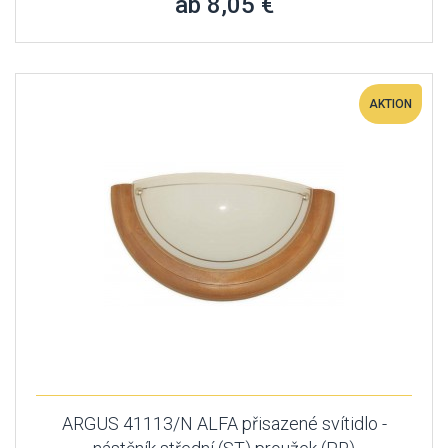
ab 8,05 €
AKTION
ARGUS 41113/N ALFA přisazené svítidlo -