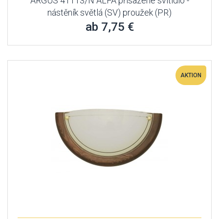
ARGUS 41113/N ALFA přisazené svítidlo -
nástěník světlá (SV) proužek (PR)
ab 7,75 €
AKTION