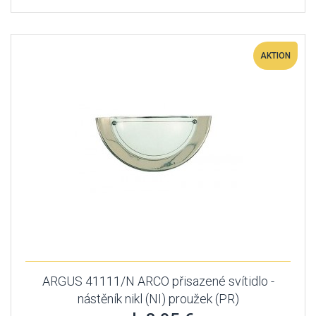
AKTION
ARGUS 41111/N ARCO přisazené svítidlo -
nástěník nikl (NI) proužek (PR)