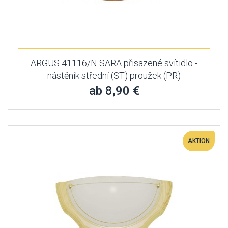
ARGUS 41116/N SARA přisazené svítidlo -
nástěník střední (ST) proužek (PR)
ab 8,90 €
AKTION