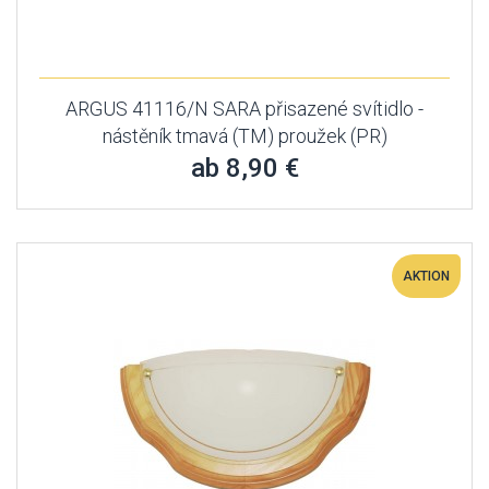
ARGUS 41116/N SARA přisazené svítidlo -
nástěník tmavá (TM) proužek (PR)
ab 8,90 €
AKTION