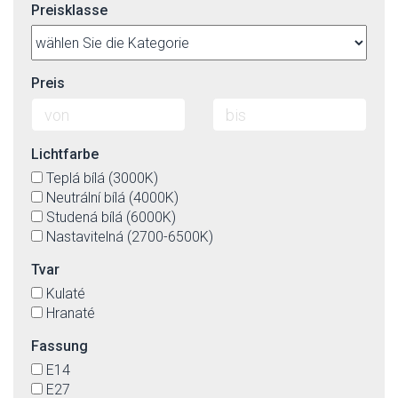
Preisklasse
Preis
Lichtfarbe
Teplá bílá (3000K)
Neutrální bílá (4000K)
Studená bílá (6000K)
Nastavitelná (2700-6500K)
Tvar
Kulaté
Hranaté
Fassung
E14
E27