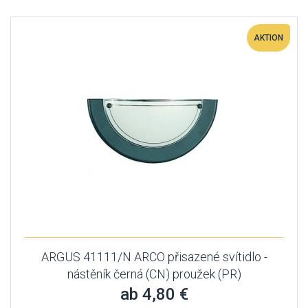
AKTION
ARGUS 41111/N ARCO přisazené svítidlo -
nástěník černá (CN) proužek (PR)
ab 4,80 €