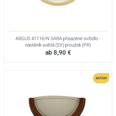
ARGUS 41116/N SARA přisazené svítidlo -
nástěník světlá (SV) proužek (PR)
ab 8,90 €
AKTION