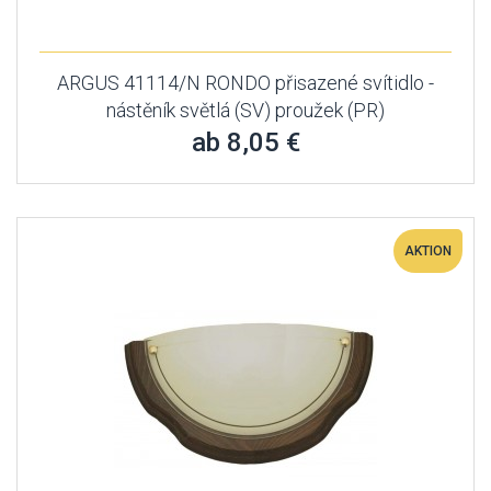
ARGUS 41114/N RONDO přisazené svítidlo -
nástěník světlá (SV) proužek (PR)
ab 8,05 €
AKTION