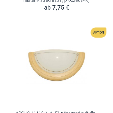
nástěník střední (ST) proužek (PR)
ab 7,75 €
AKTION