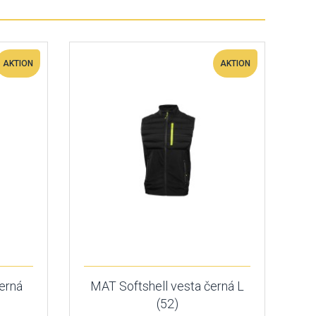
AKTION
AKTION
erná
MAT Softshell vesta černá L
(52)