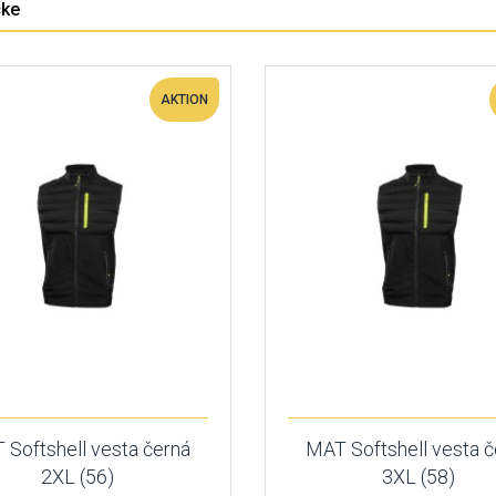
cke
AKTION
 Softshell vesta černá
MAT Softshell vesta č
2XL (56)
3XL (58)