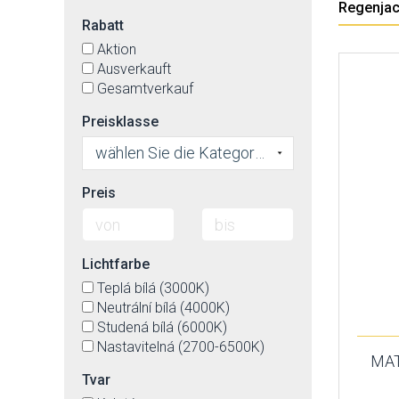
Regenja
Rabatt
Aktion
Ausverkauft
Gesamtverkauf
Preisklasse
wählen Sie die Kategorie
Preis
Lichtfarbe
Teplá bílá (3000K)
Neutrální bílá (4000K)
Studená bílá (6000K)
Nastavitelná (2700-6500K)
MAT
Tvar