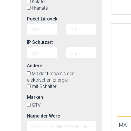
Kulaté
Hranaté
Počet žárovek
IP Schutzart
Andere
Mit der Ersparnis der
elektrischen Energie
mit Schalter
Marken
GTV
Name der Ware
MAT S