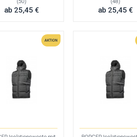
(50)
(48)
ab 25,45 €
ab 25,45 €
AKTION
ER Isolationsweste mit
BORGER Isolationswest