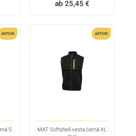
ab 25,45 €
AKTION
AKTION
rná S
MAT Softshell vesta černá XL