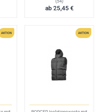
(54)
ab 25,45 €
AKTION
AKTION
e mit
BORGER Isolationsweste mit