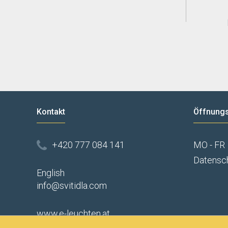
Kontakt
Öffnungs
+420 777 084 141
MO - FR
Datensc
English
info@svitidla.com
www.e-leuchten.at