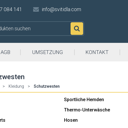
7 084 141
info@svitidla.com
Suchen
AGB
UMSETZUNG
KONTAKT
zwesten
>
Kleidung
>
Schutzwesten
Sportliche Hemden
Thermo-Unterwäsche
rts
Hosen