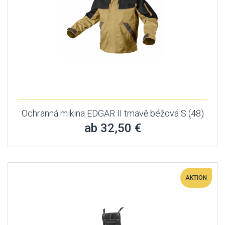
Ochranná mikina EDGAR II tmavě béžová S (48)
ab 32,50 €
AKTION