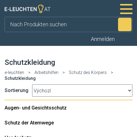
Su
Anmelden
Schutzkleidung
e-leuchten
>
Arbeitshilfen
>
Schutz des Körpers
>
Schutzkleidung
Sortierung
Augen- und Gesichtsschutz
Schutz der Atemwege