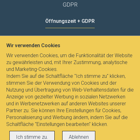
GDPR
Öffnungszeit + GDPR
MO - FR
8:00 - 12:00
13:00 - 15:00
Wir verwenden Cookies
Datenschutz
Wir verwenden Cookies, um die Funktionalität der Website
zu gewährleisten und, mit Ihrer Zustimmung, analytische
und Marketing-Cookies.
Indem Sie auf die Schaltfläche "Ich stimme zu" klicken,
stimmen Sie der Verwendung von Cookies und der
Nutzung und Übertragung von Web-Verhaltensdaten für die
Anzeige von gezielter Werbung in sozialen Netzwerken
und in Werbenetzwerken auf anderen Websites unserer
Partner zu. Sie können Ihre Einstellungen für Cookies,
Personalisierung und Werbung ändern, indem Sie auf die
Schaltfläche "Einstellungen bearbeiten" klicken.
Alle Rechte vorbehalten © 2017
E-
Ich stimme zu.
Ablehnen