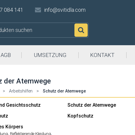
7 084 141
info@svitidla.com
Suchen
AGB
UMSETZUNG
KONTAKT
z der Atemwege
>
Arbeitshilfen
>
Schutz der Atemwege
nd Gesichtsschutz
Schutz der Atemwege
hutz
Kopfschutz
es Körpers
,
,
dung
Reflektierende Kleidung