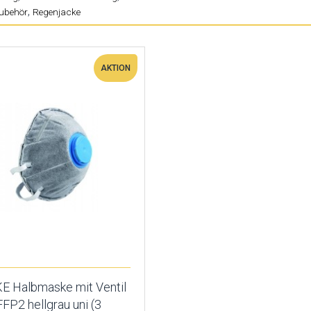
,
ubehör
Regenjacke
AKTION
E Halbmaske mit Ventil
FFP2 hellgrau uni (3