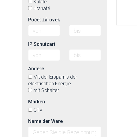
Kulaté
Hranaté
Počet žárovek
IP Schutzart
Andere
Mit der Ersparnis der
elektrischen Energie
mit Schalter
Marken
GTV
Name der Ware