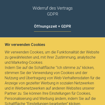
Widerruf des Vertrags
GDPR
Öffnungszeit + GDPR
MO - FR
8:00 - 12:00
13:00 - 15:00
Wir verwenden Cookies
Datenschutz
Wir verwenden Cookies, um die Funktionalität der Website
zu gewährleisten und, mit Ihrer Zustimmung, analytische
und Marketing-Cookies.
Indem Sie auf die Schaltfläche "Ich stimme zu" klicken,
stimmen Sie der Verwendung von Cookies und der
Nutzung und Übertragung von Web-Verhaltensdaten für die
Anzeige von gezielter Werbung in sozialen Netzwerken
und in Werbenetzwerken auf anderen Websites unserer
Partner zu. Sie können Ihre Einstellungen für Cookies,
Personalisierung und Werbung ändern, indem Sie auf die
Schaltfläche "Einstellungen bearbeiten" klicken.