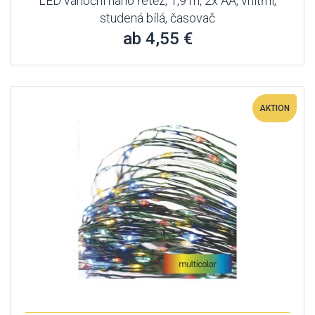
LED vánoční nano řetěz, 1,9 m, 2x AA, vnitřní,
studená bílá, časovač
ab 4,55 €
AKTION