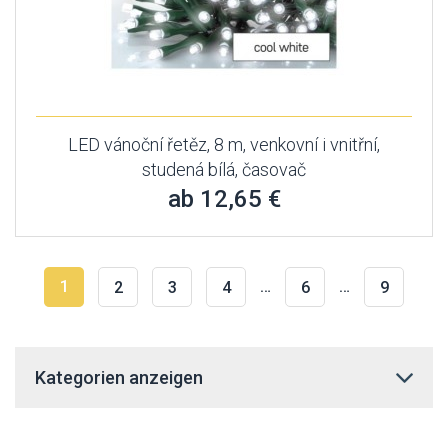
LED vánoční řetěz, 8 m, venkovní i vnitřní,
studená bílá, časovač
ab 12,65 €
1
…
…
2
3
4
6
9
Kategorien anzeigen