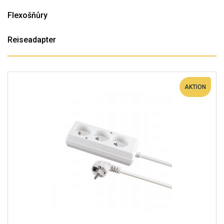
Flexošňůry
Reiseadapter
AKTION