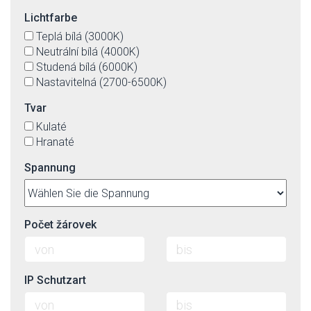
Lichtfarbe
Teplá bílá (3000K)
Neutrální bílá (4000K)
Studená bílá (6000K)
Nastavitelná (2700-6500K)
Tvar
Kulaté
Hranaté
Spannung
Počet žárovek
IP Schutzart