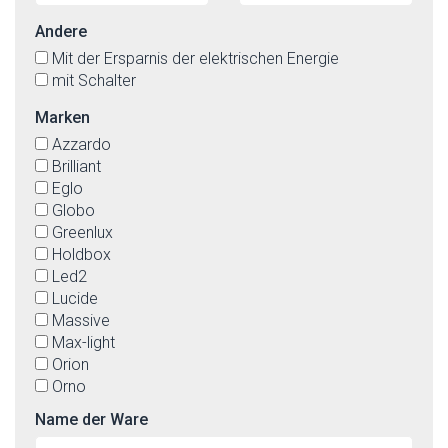
Andere
Mit der Ersparnis der elektrischen Energie
mit Schalter
Marken
Azzardo
Brilliant
Eglo
Globo
Greenlux
Holdbox
Led2
Lucide
Massive
Max-light
Orion
Orno
Palnas
Name der Ware
Paulmann