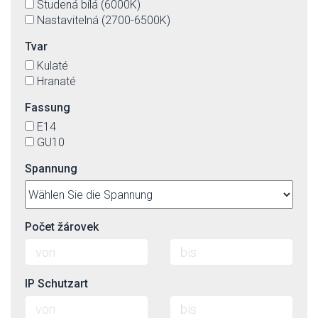
Studená bílá (6000K)
Nastavitelná (2700-6500K)
Tvar
Kulaté
Hranaté
Fassung
E14
GU10
Spannung
Počet žárovek
IP Schutzart