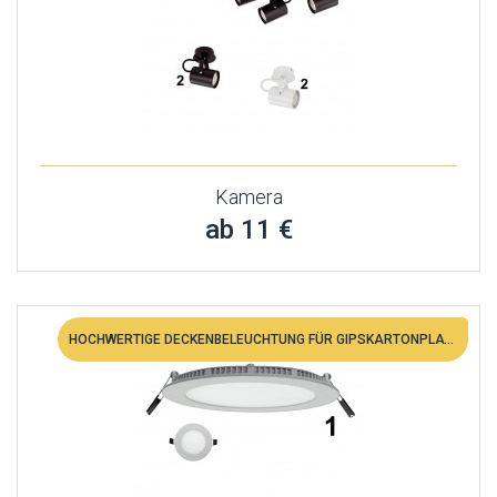
Kamera
ab 11 €
HOCHWERTIGE DECKENBELEUCHTUNG FÜR GIPSKARTONPLATTEN. DECKEN ZU EINEM TOLLEN PREIS