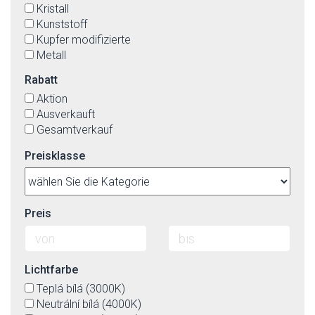
Kristall
Kunststoff
Kupfer modifizierte
Metall
Polycarbonat
Rabatt
Rattan
Aktion
Stahl
Ausverkauft
Textil
Gesamtverkauf
Textil(Imit.)-äußerlich, die innenseite von Kunstoff
Preisklasse
Preis
Lichtfarbe
Teplá bílá (3000K)
Neutrální bílá (4000K)