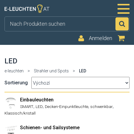
Su
Anmelden
LED
e-leuchten
>
Strahler und Spots
>
LED
Sortierung
Einbauleuchten
,
,
,
,
SMART
LED
Decken-Einpunktleuchte
schwenkbar
Klassisch/kristall
Schienen- und Sailsysteme