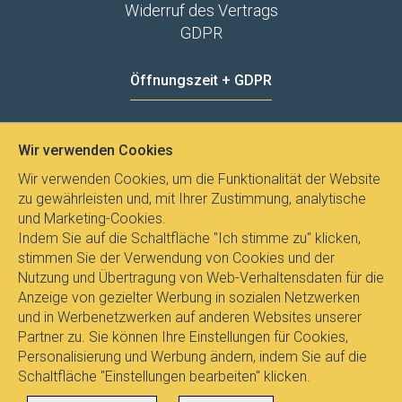
Widerruf des Vertrags
GDPR
Öffnungszeit + GDPR
MO - FR
8:00 - 12:00
13:00 - 15:00
Wir verwenden Cookies
Datenschutz
Wir verwenden Cookies, um die Funktionalität der Website
zu gewährleisten und, mit Ihrer Zustimmung, analytische
und Marketing-Cookies.
Indem Sie auf die Schaltfläche "Ich stimme zu" klicken,
stimmen Sie der Verwendung von Cookies und der
Nutzung und Übertragung von Web-Verhaltensdaten für die
Anzeige von gezielter Werbung in sozialen Netzwerken
und in Werbenetzwerken auf anderen Websites unserer
Partner zu. Sie können Ihre Einstellungen für Cookies,
Personalisierung und Werbung ändern, indem Sie auf die
Schaltfläche "Einstellungen bearbeiten" klicken.