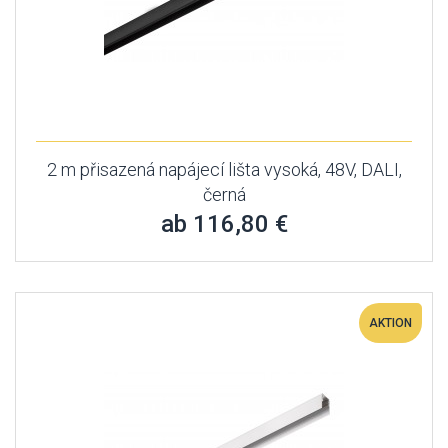
2 m přisazená napájecí lišta vysoká, 48V, DALI,
černá
ab 116,80 €
AKTION