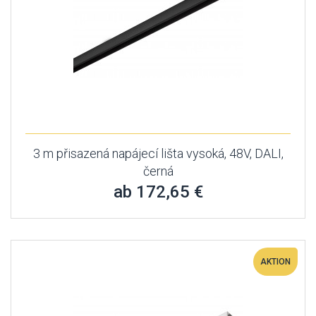
3 m přisazená napájecí lišta vysoká, 48V, DALI,
černá
ab 172,65 €
AKTION