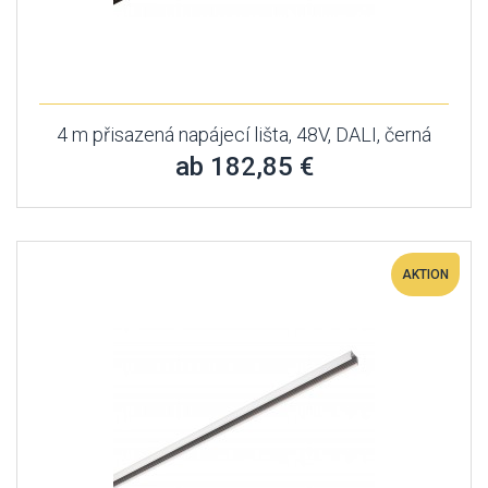
4 m přisazená napájecí lišta, 48V, DALI, černá
ab 182,85 €
AKTION