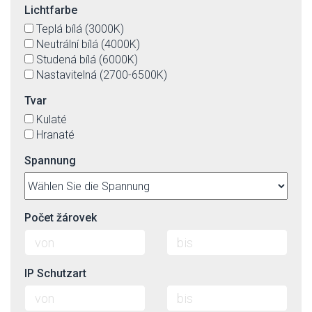
Lichtfarbe
Teplá bílá (3000K)
Neutrální bílá (4000K)
Studená bílá (6000K)
Nastavitelná (2700-6500K)
Tvar
Kulaté
Hranaté
Spannung
Počet žárovek
IP Schutzart