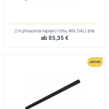
2 m přisazená napájecí lišta, 48V, DALI, bílá
ab 85,35 €
AKTION