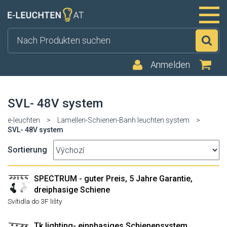
Su
Anmelden
SVL- 48V system
e-leuchten
>
Lamellen-Schienen-Banh leuchten system
>
SVL- 48V system
Sortierung
SPECTRUM - guter Preis, 5 Jahre Garantie,
dreiphasige Schiene
Svítidla do 3F lišty
Tk lighting- einphasiges Schienensystem