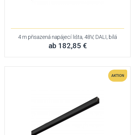
4 m přisazená napájecí lišta, 48V, DALI, bílá
ab 182,85 €
AKTION