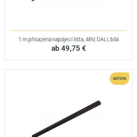
1 m přisazená napájecí lišta, 48V, DALI, bílá
ab 49,75 €
AKTION