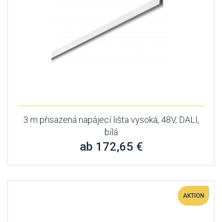
3 m přisazená napájecí lišta vysoká, 48V, DALI,
bílá
ab 172,65 €
AKTION