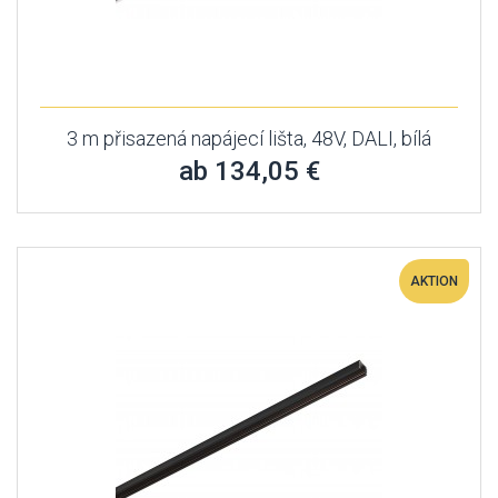
3 m přisazená napájecí lišta, 48V, DALI, bílá
ab 134,05 €
AKTION