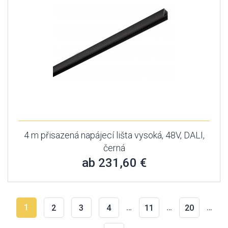
4 m přisazená napájecí lišta vysoká, 48V, DALI,
černá
ab 231,60 €
1
…
…
…
2
3
4
11
20