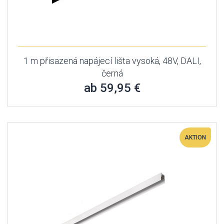
1 m přisazená napájecí lišta vysoká, 48V, DALI,
černá
ab 59,95 €
AKTION