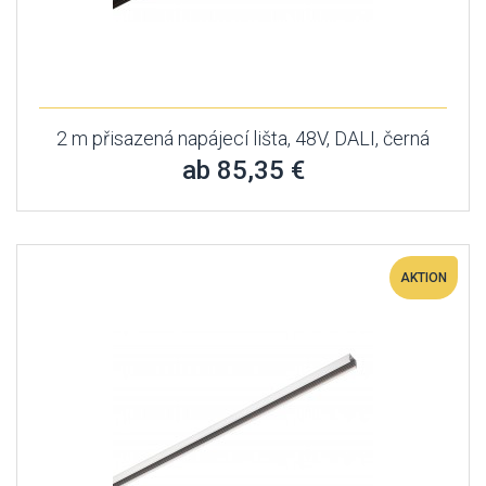
2 m přisazená napájecí lišta, 48V, DALI, černá
ab 85,35 €
AKTION