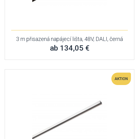
3 m přisazená napájecí lišta, 48V, DALI, černá
ab 134,05 €
AKTION