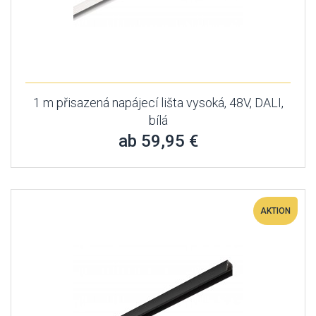
1 m přisazená napájecí lišta vysoká, 48V, DALI,
bílá
ab 59,95 €
AKTION