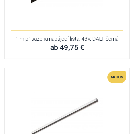
1 m přisazená napájecí lišta, 48V, DALI, černá
ab 49,75 €
AKTION