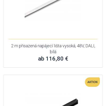
2 m přisazená napájecí lišta vysoká, 48V, DALI,
bílá
ab 116,80 €
AKTION