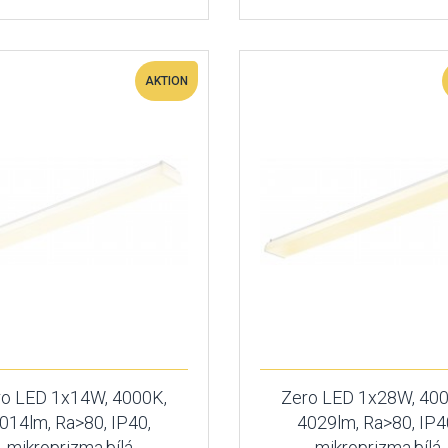
AKTION
ro LED 1x14W, 4000K,
Zero LED 1x28W, 400
014lm, Ra>80, IP40,
4029lm, Ra>80, IP4
mikroprizma,bílá
mikroprizma,bílá