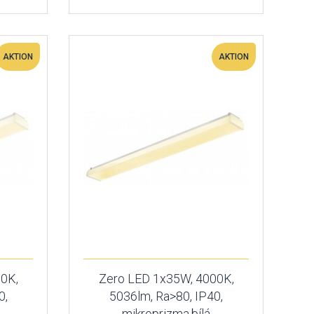
AKTION
AKTION
0K,
Zero LED 1x35W, 4000K,
0,
5036lm, Ra>80, IP40,
mikroprizma,bílá