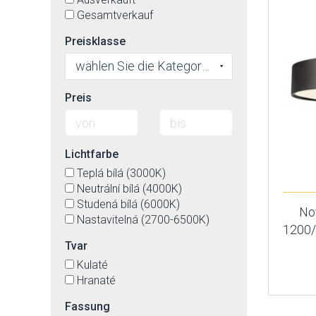
Gesamtverkauf
Preisklasse
wählen Sie die Kategorie
Preis
Lichtfarbe
Teplá bílá (3000K)
Neutrální bílá (4000K)
Studená bílá (6000K)
No
Nastavitelná (2700-6500K)
1200
Tvar
Kulaté
Hranaté
Fassung