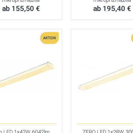
ab 155,50 €
ab 195,40 €
AKTION
o LED 1x42W, 6042lm,
ZERO LED 1x28W, 30