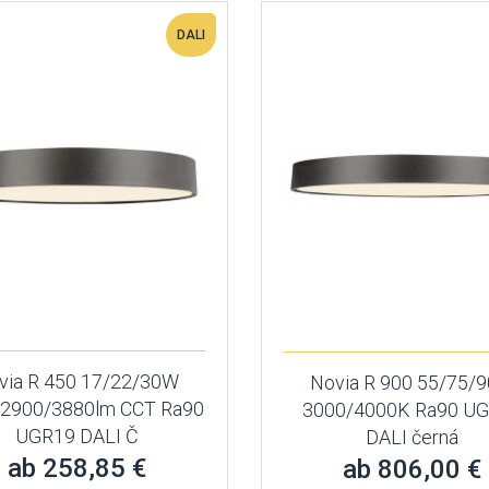
DALI
via R 450 17/22/30W
Novia R 900 55/75/
/2900/3880lm CCT Ra90
3000/4000K Ra90 U
UGR19 DALI Č
DALI černá
ab 258,85 €
ab 806,00 €