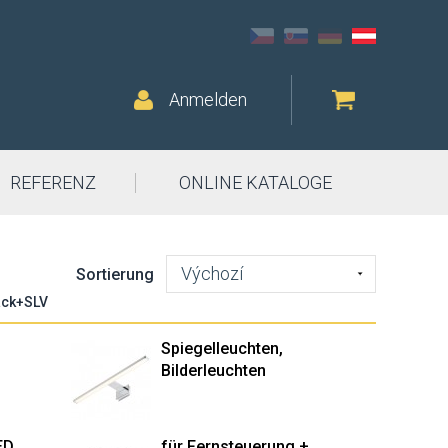
Anmelden
REFERENZ
ONLINE KATALOGE
Výchozí
Sortierung
rack+SLV
Spiegelleuchten,
Bilderleuchten
ED
für Fernsteuerung +