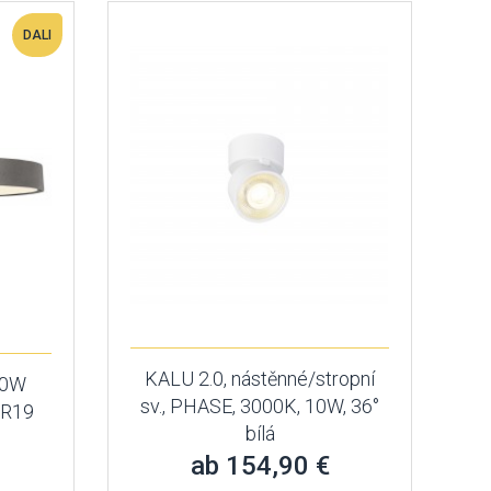
DALI
KALU 2.0, nástěnné/stropní
90W
sv., PHASE, 3000K, 10W, 36°
GR19
bílá
ab 154,90 €