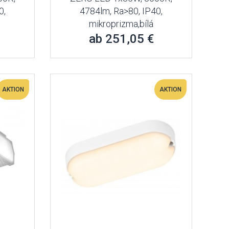
0,
4784lm, Ra>80, IP40,
mikroprizma,bílá
ab 251,05 €
AKTION
AKTION