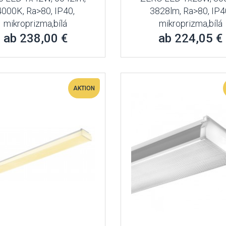
4000K, Ra>80, IP40,
3828lm, Ra>80, IP4
mikroprizma,bílá
mikroprizma,bílá
ab 238,00 €
ab 224,05 €
AKTION