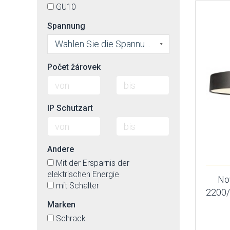
GU10
Spannung
Wählen Sie die Spannung
Počet žárovek
IP Schutzart
Andere
Mit der Ersparnis der
elektrischen Energie
No
mit Schalter
2200
Marken
Schrack