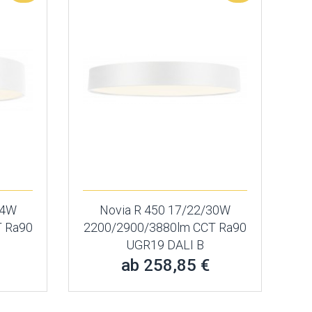
24W
Novia R 450 17/22/30W
 Ra90
2200/2900/3880lm CCT Ra90
UGR19 DALI B
ab 258,85 €