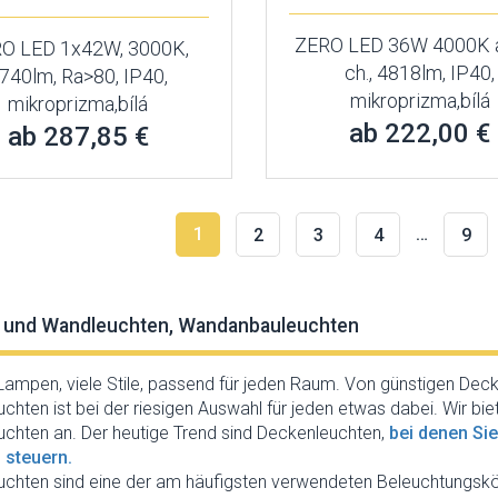
ZERO LED 36W 4000K 
O LED 1x42W, 3000K,
ch., 4818lm, IP40,
740lm, Ra>80, IP40,
mikroprizma,bílá
mikroprizma,bílá
ab 222,00 €
ab 287,85 €
1
…
2
3
4
9
 und Wandleuchten, Wandanbauleuchten
Lampen, viele Stile, passend für jeden Raum. Von günstigen Decke
chten ist bei der riesigen Auswahl für jeden etwas dabei. Wir bi
chten an. Der heutige Trend sind Deckenleuchten,
bei denen Sie
 steuern.
chten sind eine der am häufigsten verwendeten Beleuchtungskör