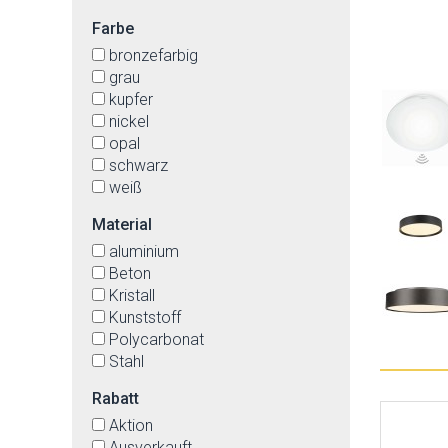
Farbe
bronzefarbig
grau
kupfer
nickel
opal
schwarz
weiß
Material
aluminium
Beton
Kristall
Kunststoff
Polycarbonat
Stahl
Rabatt
Aktion
Ausverkauft