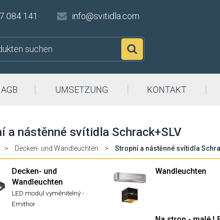
7 084 141
info@svitidla.com
Suchen
AGB
UMSETZUNG
KONTAKT
í a nástěnné svítidla Schrack+SLV
>
Decken- und Wandleuchten
>
Stropní a nástěnné svítidla Sch
Decken- und
Wandleuchten
Wandleuchten
LED modul vyměnitelný -
Emithor
Na strop - malé L