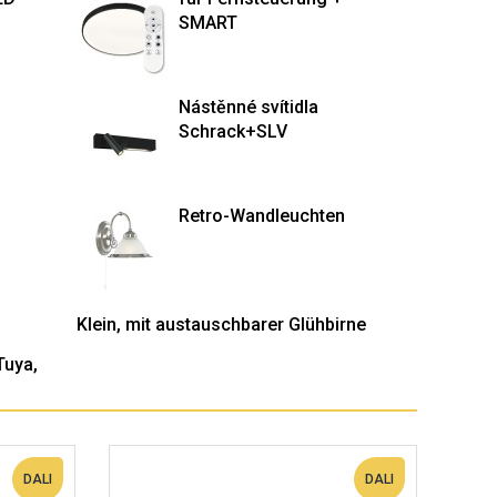
SMART
Nástěnné svítidla
Schrack+SLV
Retro-Wandleuchten
Klein, mit austauschbarer Glühbirne
Tuya,
DALI
DALI