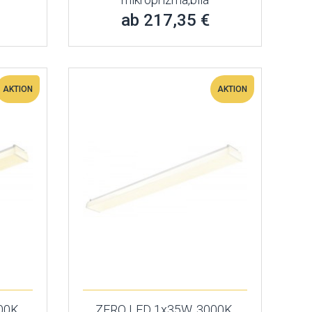
ab 217,35 €
AKTION
AKTION
00K,
ZERO LED 1x35W, 3000K,