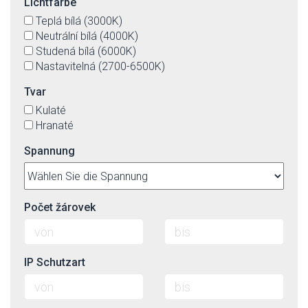
Lichtfarbe
Teplá bílá (3000K)
Neutrální bílá (4000K)
Studená bílá (6000K)
Nastavitelná (2700-6500K)
Tvar
Kulaté
Hranaté
Spannung
Počet žárovek
IP Schutzart