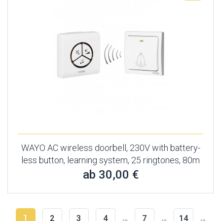
WAYO AC wireless doorbell, 230V with battery-
less button, learning system, 25 ringtones, 80m
ab 30,00 €
1
…
…
…
2
3
4
7
14