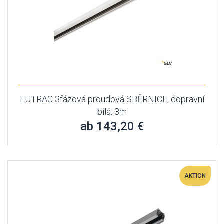
EUTRAC 3fázová proudová SBĚRNICE, dopravní
bílá, 3m
ab 143,20 €
AKTION