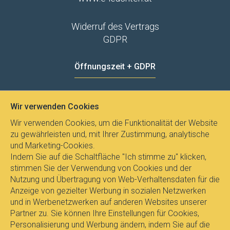
Widerruf des Vertrags
GDPR
Öffnungszeit + GDPR
MO - FR
8:00 - 12:00
13:00 - 15:00
Wir verwenden Cookies
Datenschutz
Wir verwenden Cookies, um die Funktionalität der Website
zu gewährleisten und, mit Ihrer Zustimmung, analytische
und Marketing-Cookies.
Indem Sie auf die Schaltfläche "Ich stimme zu" klicken,
stimmen Sie der Verwendung von Cookies und der
Nutzung und Übertragung von Web-Verhaltensdaten für die
Anzeige von gezielter Werbung in sozialen Netzwerken
und in Werbenetzwerken auf anderen Websites unserer
Partner zu. Sie können Ihre Einstellungen für Cookies,
Personalisierung und Werbung ändern, indem Sie auf die