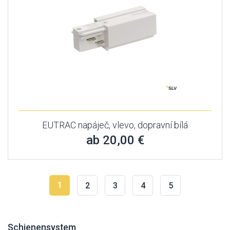
EUTRAC napáječ, vlevo, dopravní bílá
ab 20,00 €
1
2
3
4
5
Schienensystem