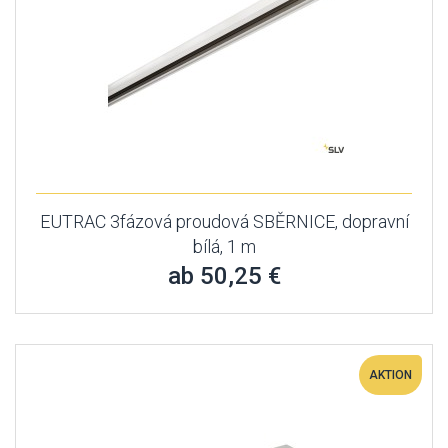
EUTRAC 3fázová proudová SBĚRNICE, dopravní
bílá, 1 m
ab 50,25 €
AKTION