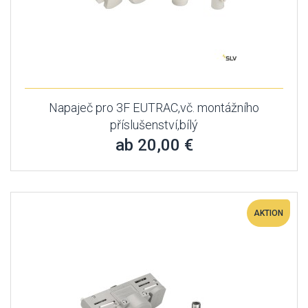
Napaječ pro 3F EUTRAC,vč. montážního
příslušenství,bílý
ab 20,00 €
AKTION