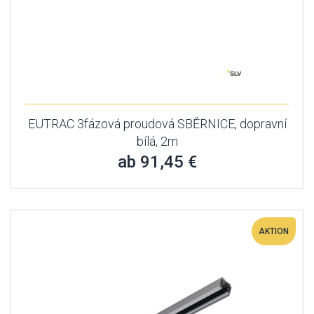
EUTRAC 3fázová proudová SBĚRNICE, dopravní
bílá, 2m
ab 91,45 €
AKTION