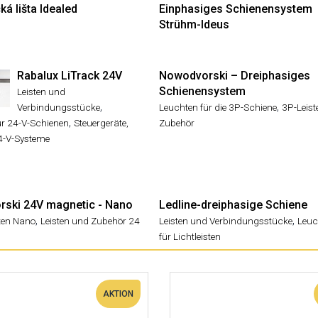
á lišta Idealed
Einphasiges Schienensystem
Strühm-Ideus
Rabalux LiTrack 24V
Nowodvorski – Dreiphasiges
Schienensystem
Leisten und
,
,
Verbindungsstücke
Leuchten für die 3P-Schiene
3P-Leis
,
ür 24-V-Schienen
Steuergeräte,
Zubehör
24-V-Systeme
ski 24V magnetic - Nano
Ledline-dreiphasige Schiene
,
,
ten Nano
Leisten und Zubehör 24
Leisten und Verbindungsstücke
Leuc
für Lichtleisten
AKTION