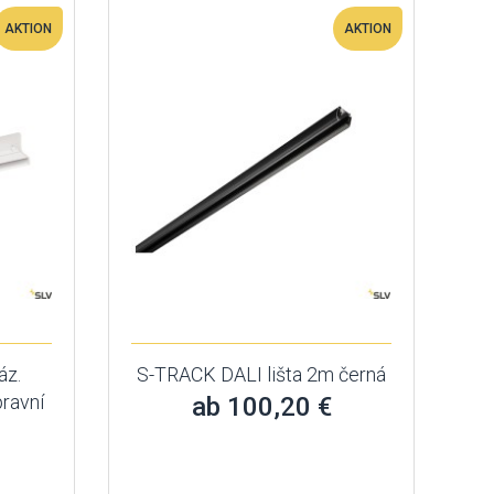
AKTION
AKTION
áz.
S-TRACK DALI lišta 2m černá
pravní
ab 100,20 €