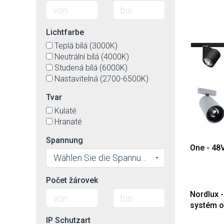
Lichtfarbe
Teplá bílá (3000K)
Neutrální bílá (4000K)
Studená bílá (6000K)
Nastavitelná (2700-6500K)
Tvar
Kulaté
Hranaté
Spannung
One - 48
Wählen Sie die Spannung
Počet žárovek
Nordlux -
systém o
IP Schutzart