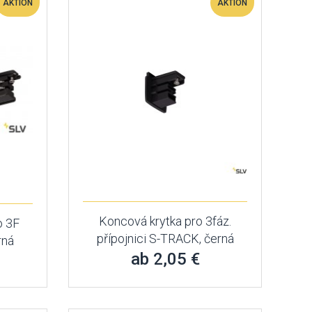
AKTION
AKTION
Koncová krytka pro 3fáz.
o 3F
přípojnici S-TRACK, černá
rná
ab 2,05 €