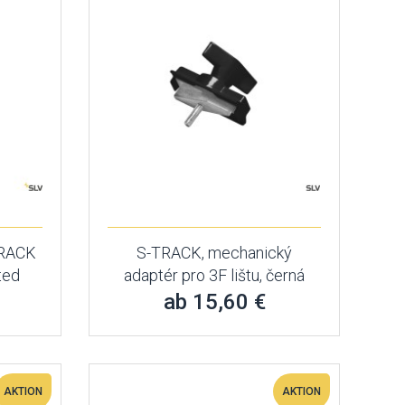
TRACK
S-TRACK, mechanický
ated
adaptér pro 3F lištu, černá
ab 15,60 €
AKTION
AKTION