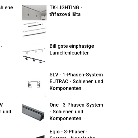
chiene
TK-LIGHTING -
třífazová lišta
m-
Billigste einphasige
Lamellenleuchten
SLV - 1-Phasen-System
EUTRAC - Schienen und
Komponenten
V-
One - 3-Phasen-System
n und
- Schienen und
Komponenten
Eglo - 3-Phasen-