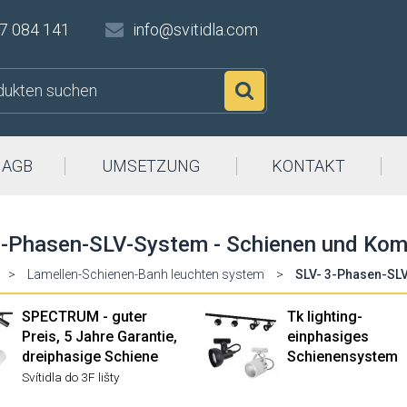
7 084 141
info@svitidla.com
Suchen
AGB
UMSETZUNG
KONTAKT
3-Phasen-SLV-System - Schienen und Ko
>
Lamellen-Schienen-Banh leuchten system
>
SLV- 3-Phasen-SL
SPECTRUM - guter
Tk lighting-
Preis, 5 Jahre Garantie,
einphasiges
dreiphasige Schiene
Schienensystem
Svítidla do 3F lišty