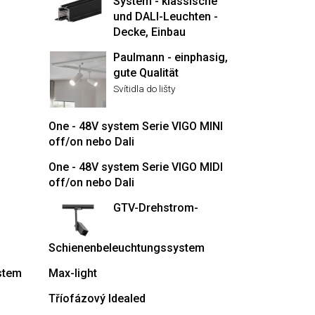
System - klassische
und DALI-Leuchten -
Decke, Einbau
Paulmann - einphasig,
gute Qualität
Svítidla do lišty
One - 48V system Serie VIGO MINI
off/on nebo Dali
One - 48V system Serie VIGO MIDI
off/on nebo Dali
GTV-Drehstrom-
Schienenbeleuchtungssystem
stem
Max-light
Tříofázový Idealed