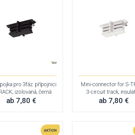
pojka pro 3fáz. přípojnici
Mini-connector for S-
RACK, izolovaná, černá
3-circuit track, insul
ab 7,80 €
ab 7,80 €
AKTION