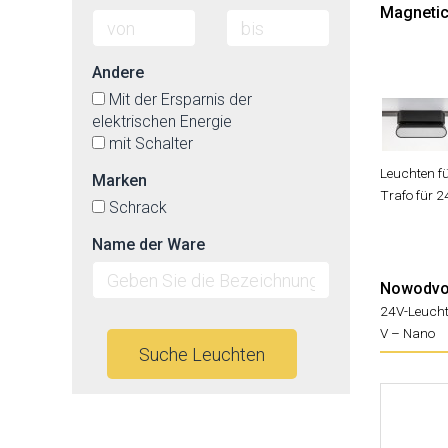
Magnetick
Andere
Mit der Ersparnis der
elektrischen Energie
mit Schalter
Leuchten f
Marken
Trafo für 
Schrack
Name der Ware
Nowodvor
24V-Leuch
V – Nano
Suche Leuchten