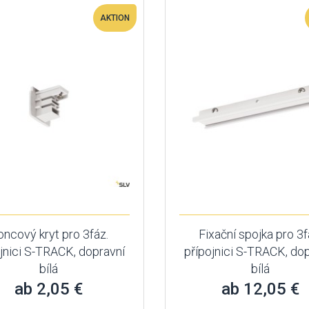
AKTION
ncový kryt pro 3fáz.
Fixační spojka pro 3f
jnici S-TRACK, dopravní
přípojnici S-TRACK, do
bílá
bílá
ab 2,05 €
ab 12,05 €