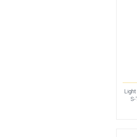
Light
S-