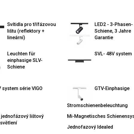
Svítidla pro třífázovou
LED2 - 3-Phasen-
lištu (reflektory +
Schiene, 3 Jahre
lineární)
Garantie
Leuchten für
SVL- 48V system
einphasige SLV-
Schiene
V system série VIGO
GTV-Einphasige
Stromschienenbeleuchtung
 jednofázový lištový
Mi-Magnetisches Schienensy
světlení
Jednofazový Idealed