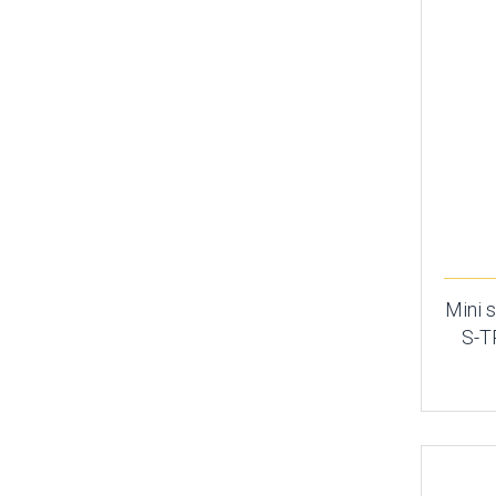
Mini s
S-T