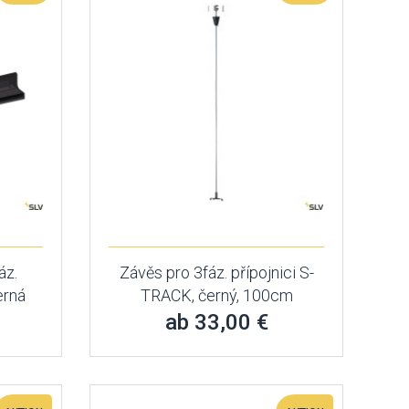
áz.
Závěs pro 3fáz. přípojnici S-
erná
TRACK, černý, 100cm
ab 33,00 €