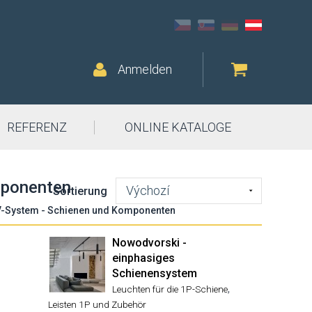
Anmelden
REFERENZ
ONLINE KATALOGE
mponenten
Výchozí
Sortierung
V-System - Schienen und Komponenten
Nowodvorski -
einphasiges
Schienensystem
,
Leuchten für die 1P-Schiene
Leisten 1P und Zubehör