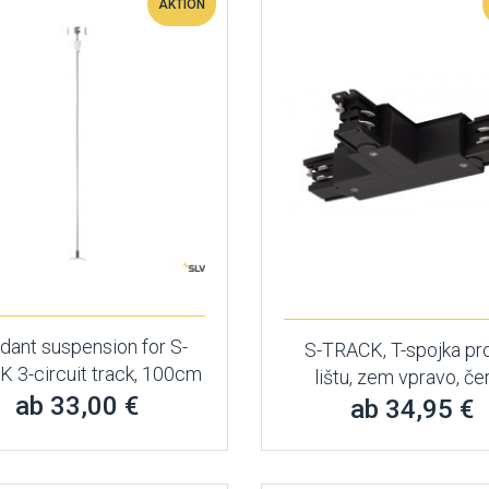
AKTION
dant suspension for S-
S-TRACK, T-spojka pr
 3-circuit track, 100cm
lištu, zem vpravo, če
ab 33,00 €
ab 34,95 €