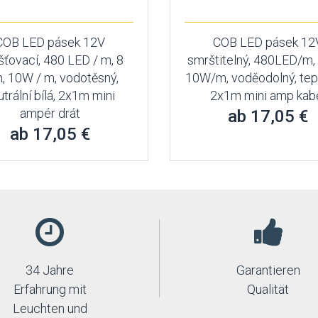
COB LED pásek 12V
COB LED pásek 12
ťovací, 480 LED / m, 8
smrštitelný, 480LED/m
 10W / m, vodotěsný,
10W/m, voděodolný, teplá
utrální bílá, 2x1m mini
2x1m mini amp kab
ampér drát
ab 17,05 €
ab 17,05 €
34 Jahre
Garantieren
Erfahrung mit
Qualität
Leuchten und