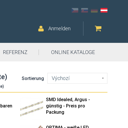
Anmelden
REFERENZ
ONLINE KATALOGE
te)
Výchozí
Sortierung
te)
SMD Idealed, Argus -
htbaren
günstig - Preis pro
Packung
OPTIMA - weiße LED