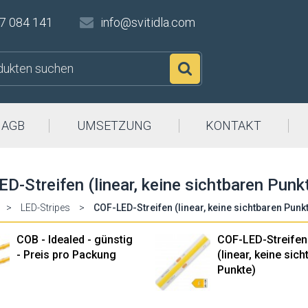
7 084 141
info@svitidla.com
Suchen
AGB
UMSETZUNG
KONTAKT
D-Streifen (linear, keine sichtbaren Punk
>
LED-Stripes
>
COF-LED-Streifen (linear, keine sichtbaren Punk
COB - Idealed - günstig
COF-LED-Streifen
- Preis pro Packung
(linear, keine sic
Punkte)