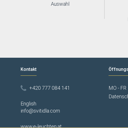
Auswahl
Kontakt
Öffnungs
+420 777 084 141
MO - FR
Datensc
English
info@svitidla.com
www.e-leuchten.at