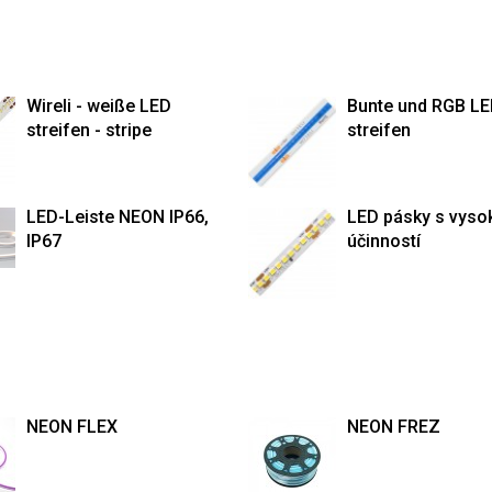
Wireli - weiße LED
Bunte und RGB L
streifen - stripe
streifen
LED-Leiste NEON IP66,
LED pásky s vyso
IP67
účinností
NEON FLEX
NEON FREZ