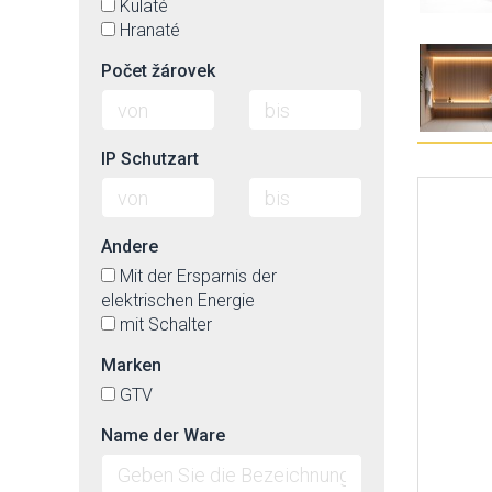
Kulaté
Hranaté
Počet žárovek
IP Schutzart
Andere
Mit der Ersparnis der
elektrischen Energie
mit Schalter
Marken
GTV
Name der Ware