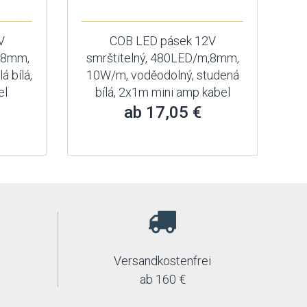
V
COB LED pásek 12V
, 8mm,
smrštitelný, 480LED/m,8mm,
 bílá,
10W/m, voděodolný, studená
el
bílá, 2x1m mini amp kabel
ab 17,05 €
Versandkostenfrei
ab 160 €