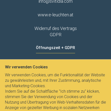
info@svitidla.com
www.e-leuchten.at
Widerruf des Vertrags
GDPR
Öffnungszeit + GDPR
MO - FR
8:00 - 12:00
13:00 - 15:00
Wir verwenden Cookies
Datenschutz
Wir verwenden Cookies, um die Funktionalität der Website
zu gewährleisten und, mit Ihrer Zustimmung, analytische
und Marketing-Cookies.
Indem Sie auf die Schaltfläche "Ich stimme zu" klicken,
stimmen Sie der Verwendung von Cookies und der
Nutzung und Übertragung von Web-Verhaltensdaten für die
Anzeige von gezielter Werbung in sozialen Netzwerken