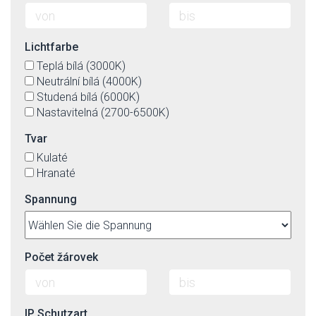
Lichtfarbe
Teplá bílá (3000K)
Neutrální bílá (4000K)
Studená bílá (6000K)
Nastavitelná (2700-6500K)
Tvar
Kulaté
Hranaté
Spannung
Počet žárovek
IP Schutzart