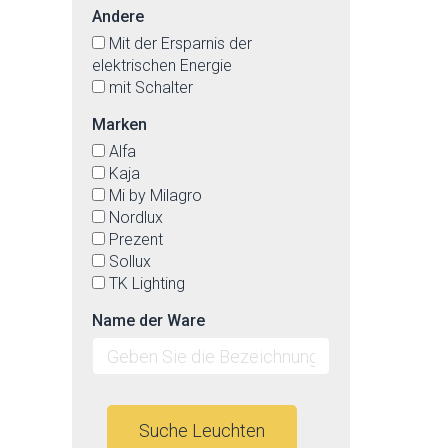
Andere
Mit der Ersparnis der
elektrischen Energie
mit Schalter
Marken
Alfa
Kaja
Mi by Milagro
Nordlux
Prezent
Sollux
TK Lighting
Name der Ware
Suche Leuchten