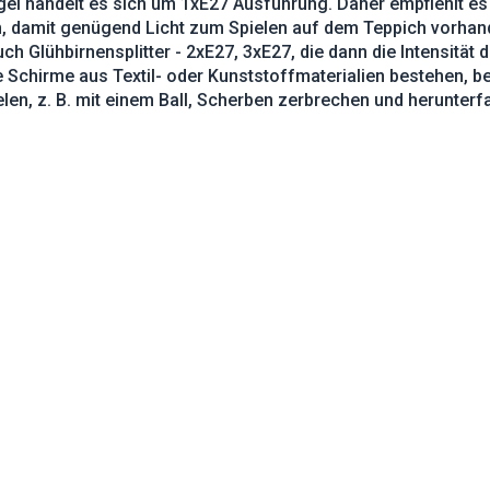
egel handelt es sich um 1xE27 Ausführung. Daher empfiehlt e
, damit genügend Licht zum Spielen auf dem Teppich vorhand
uch Glühbirnensplitter - 2xE27, 3xE27, die dann die Intensität
Schirme aus Textil- oder Kunststoffmaterialien bestehen, be
len, z. B. mit einem Ball, Scherben zerbrechen und herunterfa