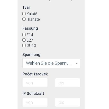
Tvar
Kulaté
Hranaté
Fassung
E14
E27
GU10
Spannung
Wählen Sie die Spannung
Počet žárovek
IP Schutzart