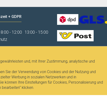
zeit + GDPR
8:00 - 12:00
13:00 - 15:00
hutz
gewährleisten und, mit Ihrer Zustimmung, analytische und
immen Sie der Verwendung von Cookies und der Nutzung und
ielter Werbung in sozialen Netzwerken und in
e können Ihre Einstellungen für Cookies, Personalisierung und
 bearbeiten" klicken.
T
, Dipl.Ing. Pavel Janicek