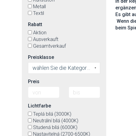
In der R
Metall
ergänzen
Textil
Es gibt a
Wenn die 
Rabatt
beim Spie
Aktion
Ausverkauft
Gesamtverkauf
Preisklasse
wählen Sie die Kategorie
Preis
Lichtfarbe
Teplá bílá (3000K)
Neutrální bílá (4000K)
Studená bílá (6000K)
Nastavitelná (2700-6500K)