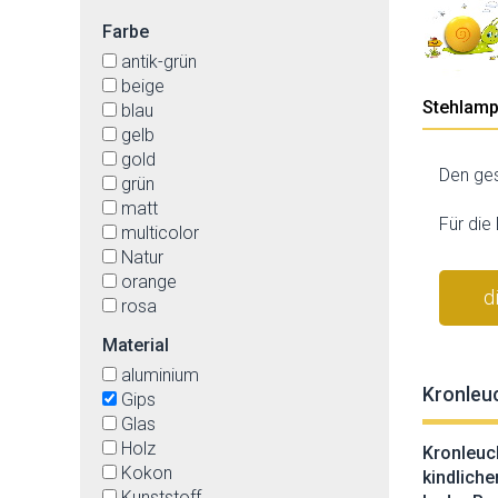
Farbe
antik-grün
beige
Stehlam
blau
gelb
gold
Den ges
grün
matt
Für die
multicolor
Natur
orange
d
rosa
rostfarben
Material
rot
aluminium
schwarz
Kronleuc
Gips
stahl
Glas
weiß
Holz
Kronleuch
Kokon
kindliche
Kunststoff