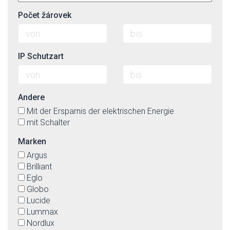
Počet žárovek
IP Schutzart
Andere
Mit der Ersparnis der elektrischen Energie
mit Schalter
Marken
Argus
Brilliant
Eglo
Globo
Lucide
Lummax
Nordlux