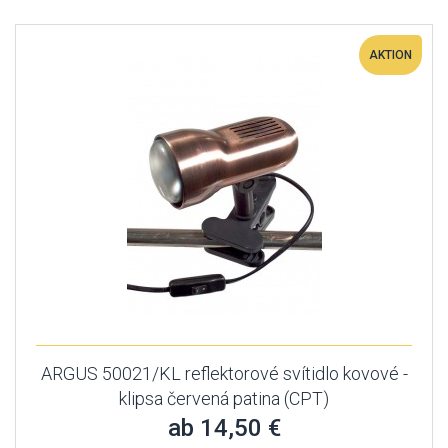
AKTION
ARGUS 50021/KL reflektorové svítidlo kovové -
klipsa červená patina (CPT)
ab 14,50 €