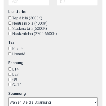
Lichtfarbe
Teplá bílá (3000K)
Neutrální bílá (4000K)
Studená bílá (6000K)
Nastavitelná (2700-6500K)
Tvar
Kulaté
Hranaté
Fassung
E14
E27
G9
GU10
Spannung