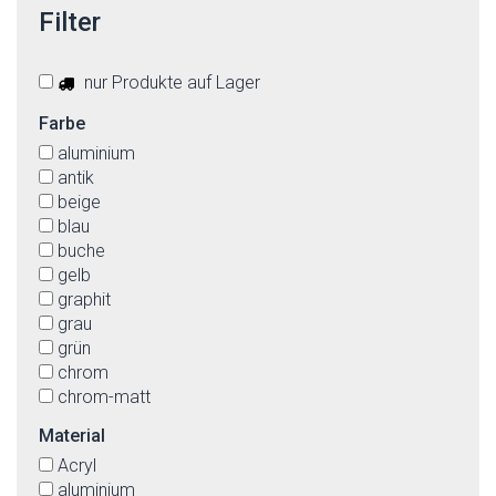
Filter
nur Produkte auf Lager
Farbe
aluminium
antik
beige
blau
buche
gelb
graphit
grau
grün
chrom
chrom-matt
messing
Material
messing-matt
Acryl
multicolor
aluminium
nickel-matt