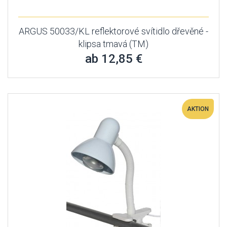
ARGUS 50033/KL reflektorové svítidlo dřevěné -
klipsa tmavá (TM)
ab 12,85 €
AKTION