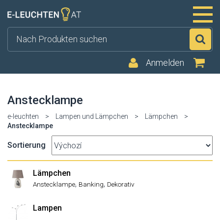
Su
Anmelden
Anstecklampe
e-leuchten
>
Lampen und Lämpchen
>
Lämpchen
>
Anstecklampe
Sortierung
Lämpchen
,
,
Anstecklampe
Banking
Dekorativ
Lampen