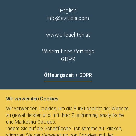
English
info@svitidla.com
www.e-leuchten.at
Widerruf des Vertrags
GDPR
Öffnungszeit + GDPR
MO - FR
8:00 - 12:00
13:00 - 15:00
Wir verwenden Cookies
Datenschutz
Wir verwenden Cookies, um die Funktionalität der Website
zu gewährleisten und, mit Ihrer Zustimmung, analytische
und Marketing-Cookies.
Indem Sie auf die Schaltfläche "Ich stimme zu" klicken,
stimmen Sie der Verwendung von Cookies und der