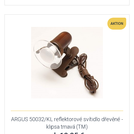
AKTION
ARGUS 50032/KL reflektorové svítidlo dřevěné -
klipsa tmavá (TM)