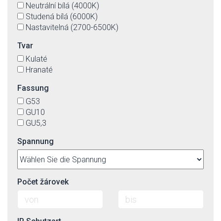
Neutrální bílá (4000K)
Studená bílá (6000K)
Nastavitelná (2700-6500K)
Tvar
Kulaté
Hranaté
Fassung
G53
GU10
GU5,3
Spannung
Počet žárovek