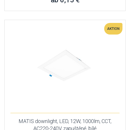
ab 6,15 €
AKTION
MATIS downlight, LED, 12W, 1000lm, CCT,
AC220-240V, zapuštěné, bílé