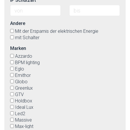
IP Schutzart
Andere
Mit der Ersparnis der elektrischen Energie
mit Schalter
Marken
Azzardo
BPM lighting
Eglo
Emithor
Globo
Greenlux
GTV
Holdbox
Ideal Lux
Led2
Massive
Max-light