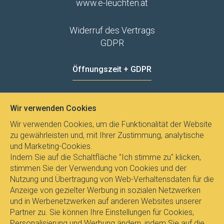
www.e-leuchten.at
Widerruf des Vertrags
GDPR
Öffnungszeit + GDPR
MO - FR
8:00 - 12:00
13:00 - 15:00
Wir verwenden Cookies
Datenschutz
Wir verwenden Cookies, um die Funktionalität der Website
zu gewährleisten und, mit Ihrer Zustimmung, analytische
und Marketing-Cookies.
Indem Sie auf die Schaltfläche "Ich stimme zu" klicken,
stimmen Sie der Verwendung von Cookies und der
Nutzung und Übertragung von Web-Verhaltensdaten für die
Anzeige von gezielter Werbung in sozialen Netzwerken
und in Werbenetzwerken auf anderen Websites unserer
Partner zu. Sie können Ihre Einstellungen für Cookies,
Personalisierung und Werbung ändern, indem Sie auf die