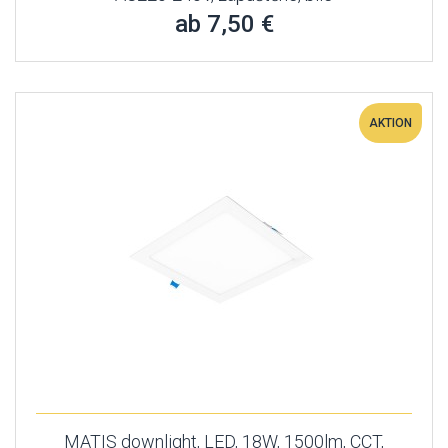
ab 7,50 €
AKTION
MATIS downlight, LED, 18W, 1500lm, CCT,