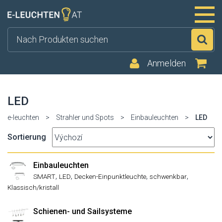
Su
Anmelden
LED
e-leuchten
>
Strahler und Spots
>
Einbauleuchten
>
LED
Sortierung
Einbauleuchten
,
,
,
,
SMART
LED
Decken-Einpunktleuchte
schwenkbar
Klassisch/kristall
Schienen- und Sailsysteme