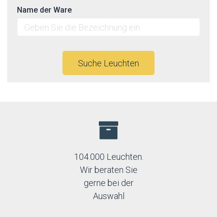
Nowodvorski
Name der Ware
Orion
Orno
Palnas
Paulmann
Rabalux
Suche Leuchten
Rendl
Schrack
Spectrum
Strühm-Ideus
Top-light
104.000 Leuchten.
Wir beraten Sie
gerne bei der
Auswahl