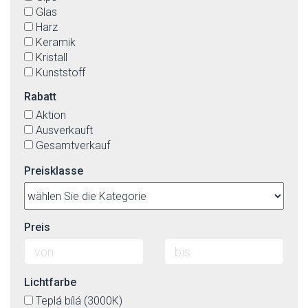
Glas
Harz
Keramik
Kristall
Kunststoff
Kupfer modifizierte
Rabatt
Metall
Aktion
Polycarbonat
Ausverkauft
Rattan
Gesamtverkauf
Stahl
Textil
Preisklasse
Textil(Imit.)-äußerlich, die innenseite von Kunstoff
Preis
Lichtfarbe
Teplá bílá (3000K)