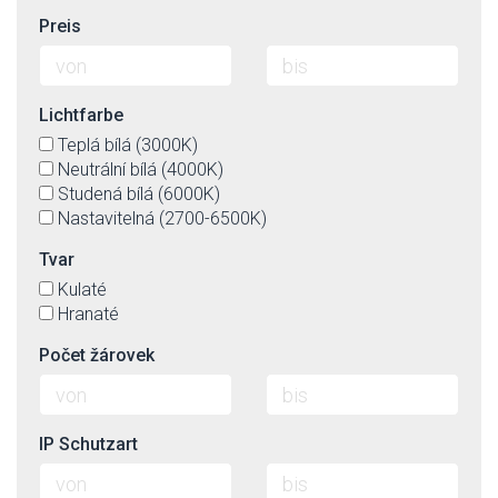
Preis
Lichtfarbe
Teplá bílá (3000K)
Neutrální bílá (4000K)
Studená bílá (6000K)
Nastavitelná (2700-6500K)
Tvar
Kulaté
Hranaté
Počet žárovek
IP Schutzart