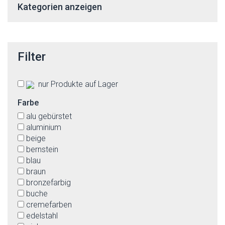
Kategorien anzeigen
Filter
nur Produkte auf Lager
Farbe
alu gebürstet
aluminium
beige
bernstein
blau
braun
bronzefarbig
buche
cremefarben
edelstahl