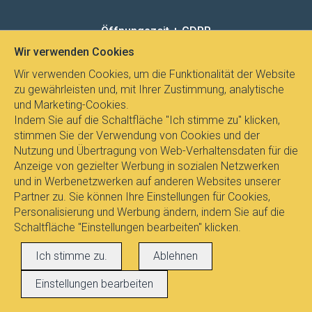
Öffnungszeit + GDPR
Wir verwenden Cookies
Wir verwenden Cookies, um die Funktionalität der Website
MO - FR
8:00 - 12:00
13:00 - 15:00
zu gewährleisten und, mit Ihrer Zustimmung, analytische
Datenschutz
und Marketing-Cookies.
Indem Sie auf die Schaltfläche "Ich stimme zu" klicken,
stimmen Sie der Verwendung von Cookies und der
Nutzung und Übertragung von Web-Verhaltensdaten für die
Anzeige von gezielter Werbung in sozialen Netzwerken
und in Werbenetzwerken auf anderen Websites unserer
Partner zu. Sie können Ihre Einstellungen für Cookies,
Personalisierung und Werbung ändern, indem Sie auf die
Schaltfläche "Einstellungen bearbeiten" klicken.
Alle Rechte vorbehalten © 2017
E-
Ich stimme zu.
Ablehnen
LEUCHTEN.AT
, Dipl.Ing. Pavel Janicek
Einstellungen bearbeiten