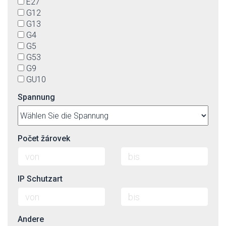
E27
G12
G13
G4
G5
G53
G9
GU10
GU5,3
Spannung
GX-53
GZ10
R7s
S14s
Počet žárovek
IP Schutzart
Andere