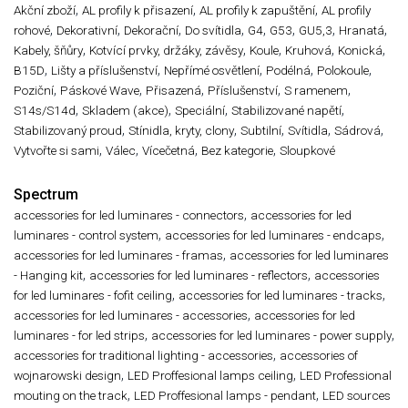
,
,
,
Akční zboží
AL profily k přisazení
AL profily k zapuštění
AL profily
,
,
,
,
,
,
,
,
rohové
Dekorativní
Dekorační
Do svítidla
G4
G53
GU5,3
Hranatá
,
,
,
,
,
Kabely, šňůry
Kotvící prvky, držáky, závěsy
Koule
Kruhová
Konická
,
,
,
,
,
B15D
Lišty a příslušenství
Nepřímé osvětlení
Podélná
Polokoule
,
,
,
,
,
Poziční
Páskové Wave
Přisazená
Příslušenství
S ramenem
,
,
,
,
S14s/S14d
Skladem (akce)
Speciální
Stabilizované napětí
,
,
,
,
,
Stabilizovaný proud
Stínidla, kryty, clony
Subtilní
Svítidla
Sádrová
,
,
,
,
Vytvořte si sami
Válec
Vícečetná
Bez kategorie
Sloupkové
Spectrum
,
accessories for led luminares - connectors
accessories for led
,
,
luminares - control system
accessories for led luminares - endcaps
,
accessories for led luminares - framas
accessories for led luminares
,
,
- Hanging kit
accessories for led luminares - reflectors
accessories
,
,
for led luminares - fofit ceiling
accessories for led luminares - tracks
,
accessories for led luminares - accessories
accessories for led
,
,
luminares - for led strips
accessories for led luminares - power supply
,
accessories for traditional lighting - accessories
accessories of
,
,
wojnarowski design
LED Proffesional lamps ceiling
LED Professional
,
,
mouting on the track
LED Proffesional lamps - pendant
LED sources