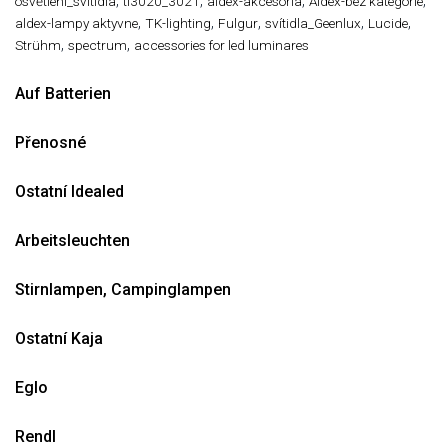
,
,
,
,
osvětlení_svitidla
tl3020_3021
aldex-akcesoria
Aldex-bez kategorie
,
,
,
,
,
aldex-lampy aktyvne
TK-lighting
Fulgur
svítidla_Geenlux
Lucide
,
,
Strühm
spectrum
accessories for led luminares
Auf Batterien
Přenosné
Ostatní Idealed
Arbeitsleuchten
Stirnlampen, Campinglampen
Ostatní Kaja
Eglo
Rendl