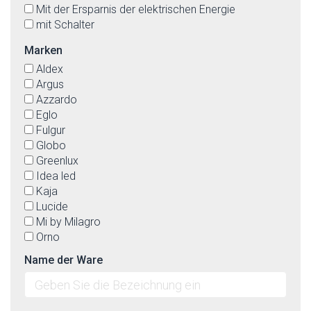
Mit der Ersparnis der elektrischen Energie
mit Schalter
Marken
Aldex
Argus
Azzardo
Eglo
Fulgur
Globo
Greenlux
Idea led
Kaja
Lucide
Mi by Milagro
Orno
Paulmann
Name der Ware
Prezent
Rabalux
Reality