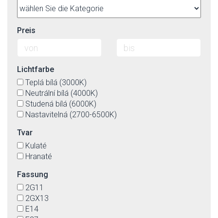
Plexiglas
schwarz
Rattan
schwarz-matt
Sperrholz
silber
Preis
Stahl
silbergrau
Textil
Sparkle-Dekor
Textil(Imit.)-äußerlich, die innenseite von Kunstoff
titan
Lichtfarbe
transparent
Teplá bílá (3000K)
türkis
Neutrální bílá (4000K)
violett
Studená bílá (6000K)
weiß
Nastavitelná (2700-6500K)
weiß-matt
Tvar
Kulaté
Hranaté
Fassung
2G11
2GX13
E14