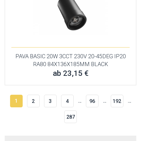
PAVA BASIC 20W 3CCT 230V 20-45DEG IP20
RA80 84X136X185MM BLACK
ab 23,15 €
1
…
…
…
2
3
4
96
192
287