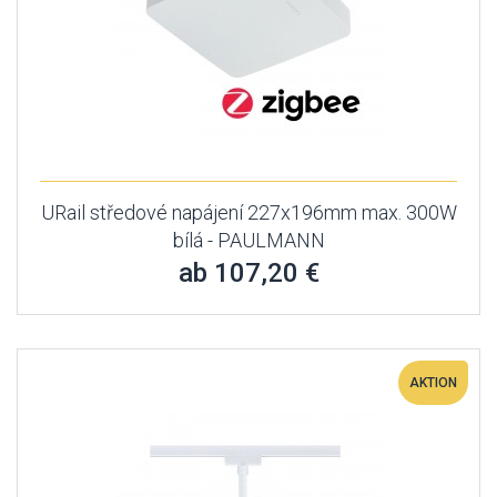
URail středové napájení 227x196mm max. 300W
bílá - PAULMANN
ab 107,20 €
AKTION