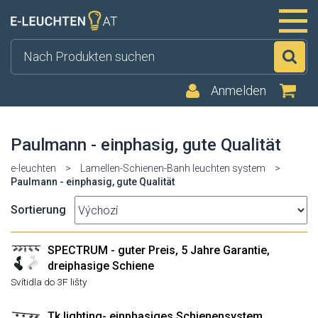
Su
Anmelden
Paulmann - einphasig, gute Qualität
e-leuchten
>
Lamellen-Schienen-Banh leuchten system
>
Paulmann - einphasig, gute Qualität
Sortierung
SPECTRUM - guter Preis, 5 Jahre Garantie,
dreiphasige Schiene
Svítidla do 3F lišty
Tk lighting- einphasiges Schienensystem