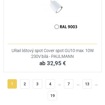
URail lištový spot Cover spot GU10 max. 10W
230V bílá - PAULMANN
ab 32,95 €
1
…
…
…
2
3
4
7
13
19