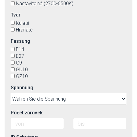
Nastavitelná (2700-6500K)
Tvar
Kulaté
Hranaté
Fassung
E14
E27
G9
GU10
GZ10
Spannung
Počet žárovek