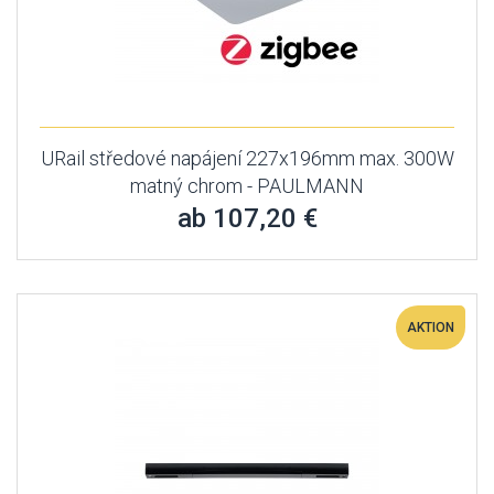
URail středové napájení 227x196mm max. 300W
matný chrom - PAULMANN
ab 107,20 €
AKTION