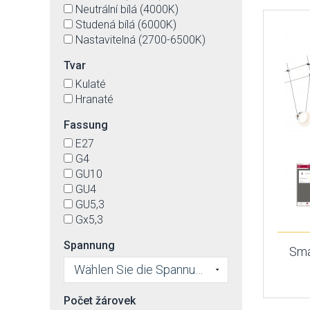
Neutrální bílá (4000K)
Studená bílá (6000K)
Nastavitelná (2700-6500K)
Tvar
Kulaté
Hranaté
Fassung
E27
G4
GU10
GU4
GU5,3
Gx5,3
Spannung
Sma
Wählen Sie die Spannung
Počet žárovek