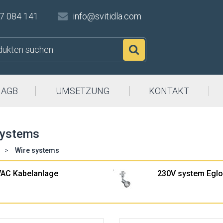
7 084 141
info@svitidla.com
Suchen
AGB
UMSETZUNG
KONTAKT
systems
>
Wire systems
VAC Kabelanlage
230V system Egl