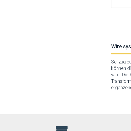
Wire sy
Seilzugle
können di
wird. Die
Transform
ergänzend