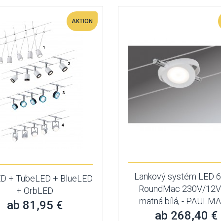
AKTION
Lankový systém LED 
D + TubeLED + BlueLED
RoundMac 230V/12V
+ OrbLED
matná bílá, - PAULM
ab 81,95 €
ab 268,40 €