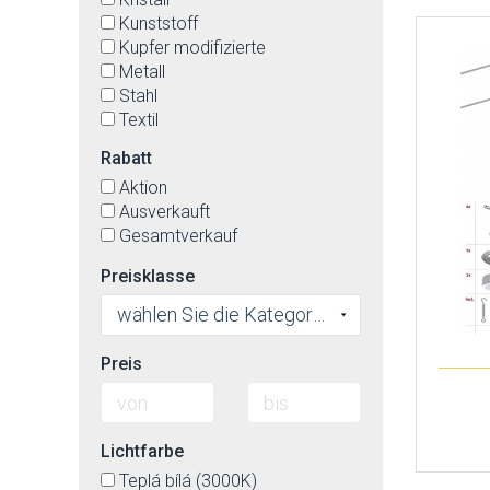
Kunststoff
Kupfer modifizierte
Metall
Stahl
Textil
Textil(Imit.)-äußerlich, die
Rabatt
innenseite von Kunstoff
Aktion
Ausverkauft
Gesamtverkauf
Preisklasse
wählen Sie die Kategorie
Preis
Lichtfarbe
Teplá bílá (3000K)