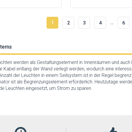
1
…
2
3
4
6
stems
uchten werden als Gestaltungselement in Innenräumen und auch be
e Kabel entlang der Wand verlegt werden, wodurch eine interessa
 Anzahl der Leuchten in einem Seilsystem ist in der Regel begrenz
ator ist als Begrenzungselement erforderlich. Heutzutage werd
e Leuchten eingesetzt, um Strom zu sparen.