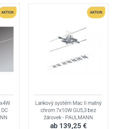
AKTION
AKTION
6x4W
Lankový systém Mac II matný
 DC
chrom 7x10W GU5,3 bez
ANN
žárovek - PAULMANN
ab 139,25 €