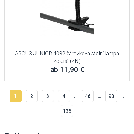
ARGUS JUNIOR 4082 žárovková stolní lampa
zelená (ZN)
ab 11,90 €
1
…
…
…
2
3
4
46
90
135