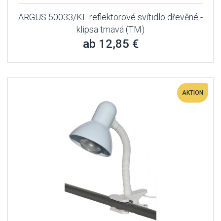
ARGUS 50033/KL reflektorové svítidlo dřevěné -
klipsa tmavá (TM)
ab 12,85 €
AKTION