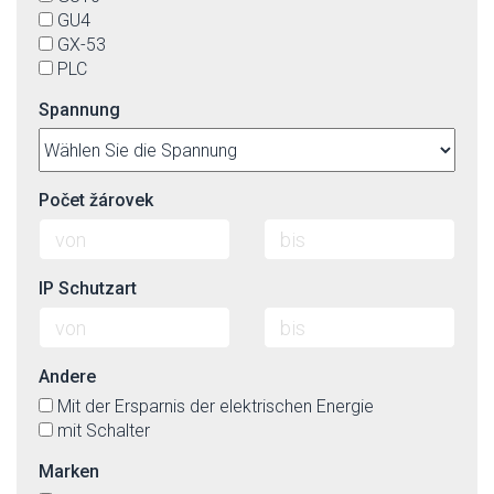
satiniert
GU4
schwarz
GX-53
schwarz-matt
PLC
silber
stahl
Spannung
titan
transparent
türkis
violett
Počet žárovek
weiß
weiß-matt
wenge
IP Schutzart
Andere
Mit der Ersparnis der elektrischen Energie
mit Schalter
Marken