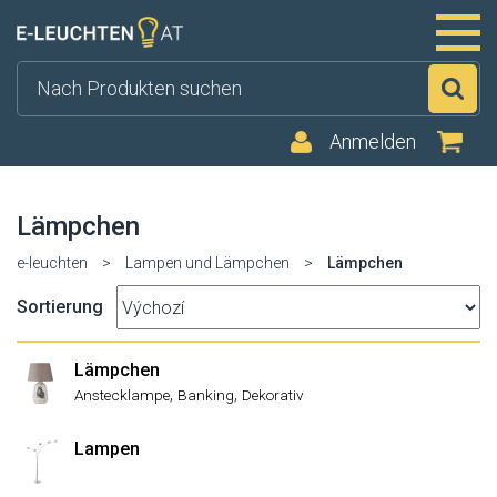
Su
Anmelden
Lämpchen
e-leuchten
>
Lampen und Lämpchen
>
Lämpchen
Sortierung
Lämpchen
,
,
Anstecklampe
Banking
Dekorativ
Lampen