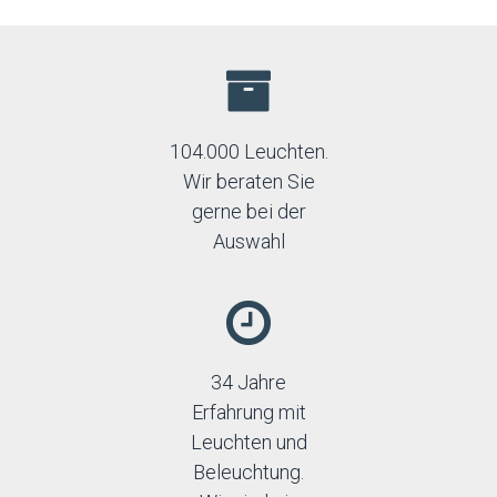
Max-light
Mi by Milagro
Nordlux
Nowodvorski
Orion
Orno
104.000 Leuchten.
Palnas
Wir beraten Sie
Paulmann
gerne bei der
Prezent
Auswahl
Rabalux
Reality
Rendl
Searchlight
Sigma
SLV
34 Jahre
Sollux
Erfahrung mit
Strühm-Ideus
Thoro
Leuchten und
TK Lighting
Beleuchtung.
Top-light