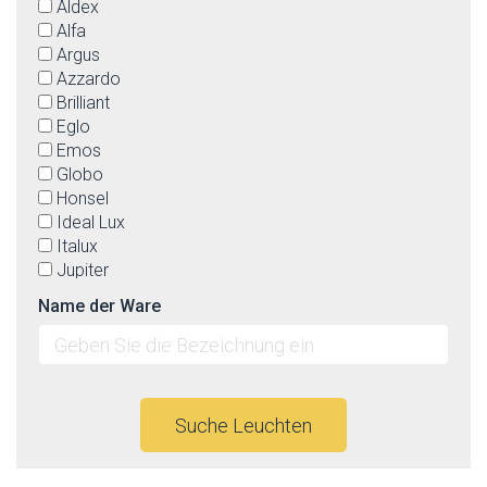
Aldex
Alfa
Argus
Azzardo
Brilliant
Eglo
Emos
Globo
Honsel
Ideal Lux
Italux
Jupiter
Kaja
Name der Ware
Keter lighting
Ledline
Linealight
Lucide
Luminex
Suche Leuchten
Lummax
Luxera
Markslöjd