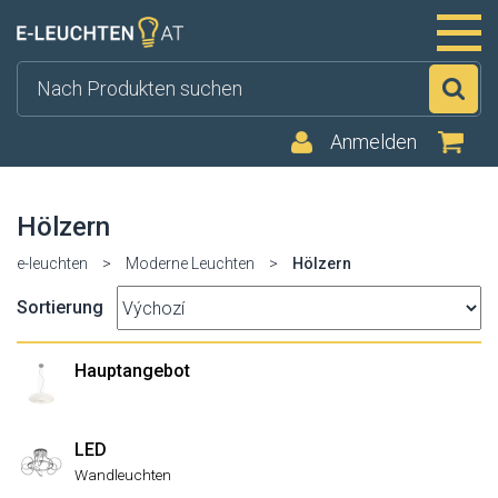
Su
Anmelden
Hölzern
e-leuchten
>
Moderne Leuchten
>
Hölzern
Sortierung
Hauptangebot
LED
Wandleuchten