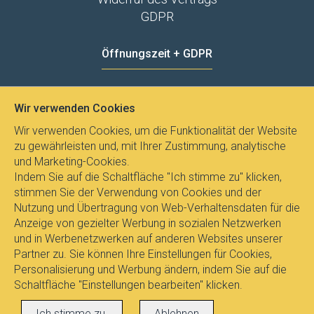
GDPR
Öffnungszeit + GDPR
MO - FR
8:00 - 12:00
13:00 - 15:00
Wir verwenden Cookies
Datenschutz
Wir verwenden Cookies, um die Funktionalität der Website
zu gewährleisten und, mit Ihrer Zustimmung, analytische
und Marketing-Cookies.
Indem Sie auf die Schaltfläche "Ich stimme zu" klicken,
stimmen Sie der Verwendung von Cookies und der
Nutzung und Übertragung von Web-Verhaltensdaten für die
Anzeige von gezielter Werbung in sozialen Netzwerken
und in Werbenetzwerken auf anderen Websites unserer
Partner zu. Sie können Ihre Einstellungen für Cookies,
Personalisierung und Werbung ändern, indem Sie auf die
Schaltfläche "Einstellungen bearbeiten" klicken.
Alle Rechte vorbehalten © 2017
E-
Ich stimme zu.
Ablehnen