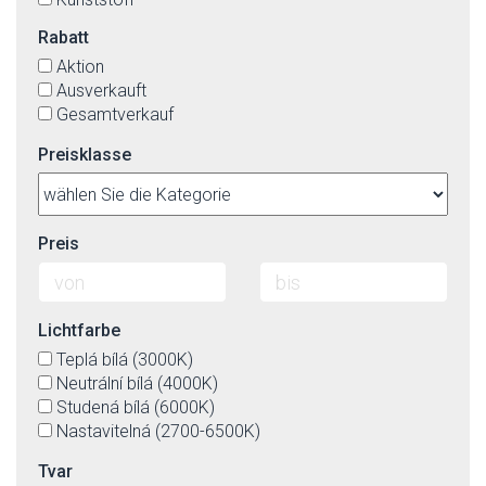
satin-chromfarbig
MDF
schwarz
Rabatt
Messing
schwarz-matt
Aktion
Metall
silber
Ausverkauft
Rattan
weiß
Gesamtverkauf
Sperrholz
weiß-matt
Stahl
wenge
Preisklasse
Textil
Textil(Imit.)-äußerlich, die innenseite von Kunstoff
Preis
Lichtfarbe
Teplá bílá (3000K)
Neutrální bílá (4000K)
Studená bílá (6000K)
Nastavitelná (2700-6500K)
Tvar