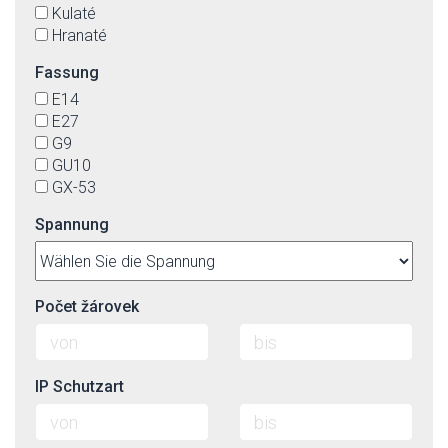
Kulaté
Hranaté
Fassung
E14
E27
G9
GU10
GX-53
Spannung
Počet žárovek
IP Schutzart