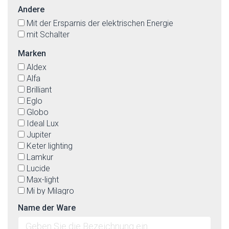
Andere
Mit der Ersparnis der elektrischen Energie
mit Schalter
Marken
Aldex
Alfa
Brilliant
Eglo
Globo
Ideal Lux
Jupiter
Keter lighting
Lamkur
Lucide
Max-light
Mi by Milagro
Nowodvorski
Name der Ware
OEM
Palnas