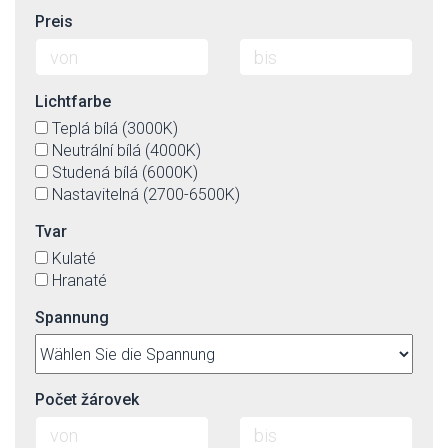
Preis
Lichtfarbe
Teplá bílá (3000K)
Neutrální bílá (4000K)
Studená bílá (6000K)
Nastavitelná (2700-6500K)
Tvar
Kulaté
Hranaté
Spannung
Počet žárovek