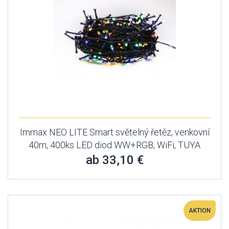
Immax NEO LITE Smart světelný řetěz, venkovní
40m, 400ks LED diod WW+RGB, WiFi, TUYA
ab 33,10 €
AKTION