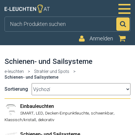
Su
Anmelden
Schienen- und Sailsysteme
e-leuchten
>
Strahler und Spots
>
Schienen- und Sailsysteme
Sortierung
Einbauleuchten
,
,
,
,
SMART
LED
Decken-Einpunktleuchte
schwenkbar
,
Klassisch/kristall
dekorativ
Schienen- und Sailsysteme