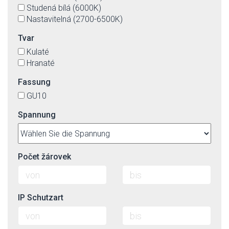
Studená bílá (6000K)
Nastavitelná (2700-6500K)
Tvar
Kulaté
Hranaté
Fassung
GU10
Spannung
Počet žárovek
IP Schutzart