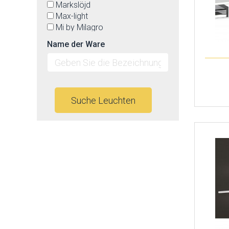
Markslöjd
Max-light
Mi by Milagro
Nordlux
Name der Ware
Nowodvorski
Orion
Paulmann
Prezent
Rabalux
Suche Leuchten
Reality
Rendl
Schrack
SLV
Spectrum
Strühm-Ideus
TK Lighting
Top-light