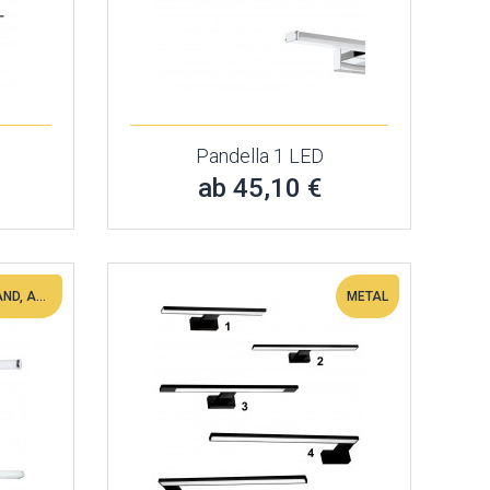
Pandella 1 LED
ab 45,10 €
AUF DEM SCHRANK, AN DER WAND, AUF DEM SPIEGEL
METAL