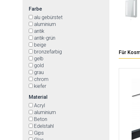
Farbe
alu gebürstet
aluminium
antik
antik-grün
beige
bronzefarbig
Für Kosm
gelb
gold
grau
chrom
kiefer
klar
Material
kognak
Acryl
matt
aluminium
messing
Beton
messing-matt
Edelstahl
milchig
Gips
nickel-matt
Glas