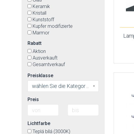
opal
Keramik
opal-matt
Kristall
rot-orange
Kunststoff
satin-chromfarbig
Kupfer modifizierte
satiniert
Marmor
schwarz
Lam
Metall
schwarz-matt
Rabatt
Plexiglas
silber
Aktion
Polycarbonat
silbergrau
Ausverkauft
Rattan
transparent
Gesamtverkauf
Stahl
weiß
Textil
weiß-matt
Preisklasse
Textil(Imit.)-äußerlich, die
wenge
innenseite von Kunstoff
wählen Sie die Kategorie
textilverstärkter Kunststoff
Preis
Lichtfarbe
Teplá bílá (3000K)