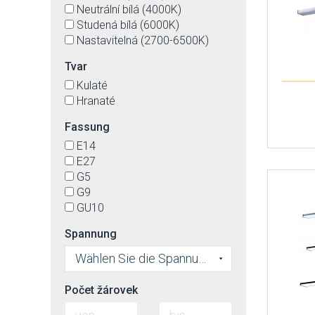
Neutrální bílá (4000K)
Studená bílá (6000K)
Nastavitelná (2700-6500K)
Tvar
Kulaté
Hranaté
Fassung
E14
E27
G5
G9
GU10
Spannung
Wählen Sie die Spannung
Počet žárovek