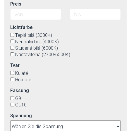
Preis
Lichtfarbe
Teplá bílá (3000K)
Neutrální bílá (4000K)
Studená bílá (6000K)
Nastavitelná (2700-6500K)
Tvar
Kulaté
Hranaté
Fassung
G9
GU10
Spannung