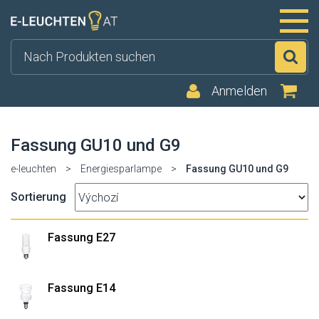
Su
Anmelden
Fassung GU10 und G9
e-leuchten
>
Energiesparlampe
>
Fassung GU10 und G9
Sortierung
Fassung E27
Fassung E14