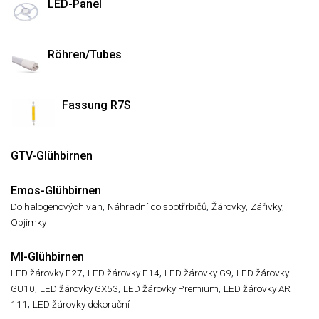
LED-Panel
Röhren/Tubes
Fassung R7S
GTV-Glühbirnen
Emos-Glühbirnen
,
,
,
,
Do halogenových van
Náhradní do spotřrbičů
Žárovky
Zářivky
Objímky
MI-Glühbirnen
,
,
,
LED žárovky E27
LED žárovky E14
LED žárovky G9
LED žárovky
,
,
,
GU10
LED žárovky GX53
LED žárovky Premium
LED žárovky AR
,
111
LED žárovky dekorační