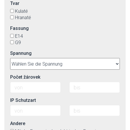
Tvar
Kulaté
Hranaté
Fassung
E14
G9
Spannung
Počet žárovek
IP Schutzart
Andere