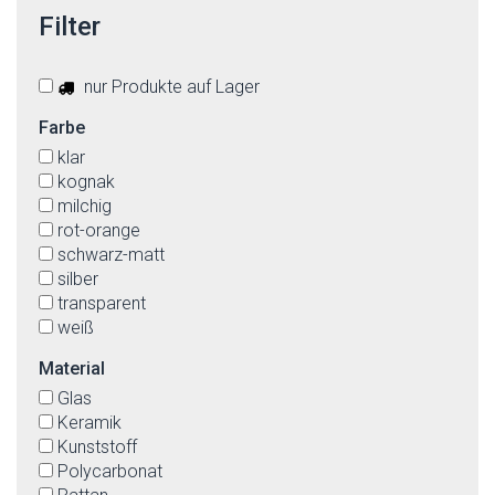
Filter
nur Produkte auf Lager
Farbe
klar
kognak
milchig
rot-orange
schwarz-matt
silber
transparent
weiß
Material
Glas
Keramik
Kunststoff
Polycarbonat