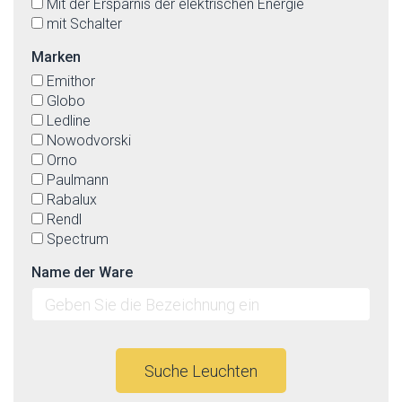
Mit der Ersparnis der elektrischen Energie
mit Schalter
Marken
Emithor
Globo
Ledline
Nowodvorski
Orno
Paulmann
Rabalux
Rendl
Spectrum
Name der Ware
Suche Leuchten