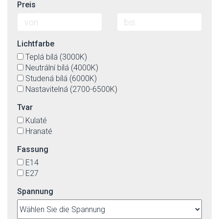
Preis
Lichtfarbe
Teplá bílá (3000K)
Neutrální bílá (4000K)
Studená bílá (6000K)
Nastavitelná (2700-6500K)
Tvar
Kulaté
Hranaté
Fassung
E14
E27
Spannung