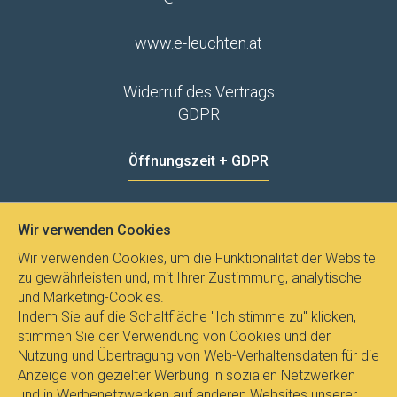
www.e-leuchten.at
Widerruf des Vertrags
GDPR
Öffnungszeit + GDPR
MO - FR
8:00 - 12:00
13:00 - 15:00
Wir verwenden Cookies
Datenschutz
Wir verwenden Cookies, um die Funktionalität der Website
zu gewährleisten und, mit Ihrer Zustimmung, analytische
und Marketing-Cookies.
Indem Sie auf die Schaltfläche "Ich stimme zu" klicken,
stimmen Sie der Verwendung von Cookies und der
Nutzung und Übertragung von Web-Verhaltensdaten für die
Anzeige von gezielter Werbung in sozialen Netzwerken
und in Werbenetzwerken auf anderen Websites unserer