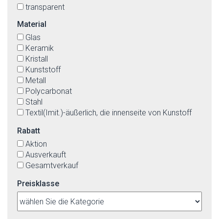
transparent
weiß
Material
weiß-matt
Glas
Keramik
Kristall
Kunststoff
Metall
Polycarbonat
Stahl
Textil(Imit.)-äußerlich, die innenseite von Kunstoff
Rabatt
Aktion
Ausverkauft
Gesamtverkauf
Preisklasse