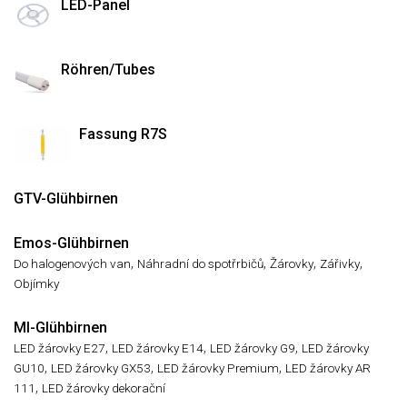
LED-Panel
Röhren/Tubes
Fassung R7S
GTV-Glühbirnen
Emos-Glühbirnen
,
,
,
,
Do halogenových van
Náhradní do spotřrbičů
Žárovky
Zářivky
Objímky
MI-Glühbirnen
,
,
,
LED žárovky E27
LED žárovky E14
LED žárovky G9
LED žárovky
,
,
,
GU10
LED žárovky GX53
LED žárovky Premium
LED žárovky AR
,
111
LED žárovky dekorační