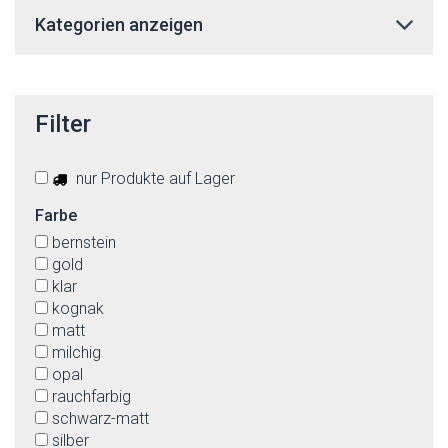
Kategorien anzeigen
Filter
nur Produkte auf Lager
Farbe
bernstein
gold
klar
kognak
matt
milchig
opal
rauchfarbig
schwarz-matt
silber