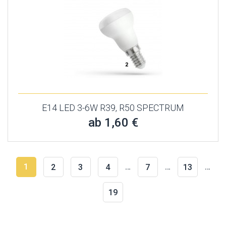
E14 LED 3-6W R39, R50 SPECTRUM
ab 1,60 €
1
…
…
…
2
3
4
7
13
19