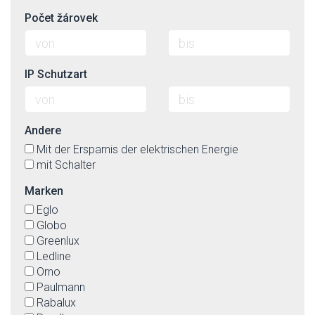
Počet žárovek
IP Schutzart
Andere
Mit der Ersparnis der elektrischen Energie
mit Schalter
Marken
Eglo
Globo
Greenlux
Ledline
Orno
Paulmann
Rabalux