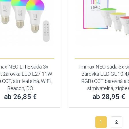
ax NEO LITE sada 3x
Immax NEO sada 3x s
t žárovka LED E27 11W
žárovka LED GU10 4
CCT, stmívatelná, WiFi,
RGB+CCT barevná a b
Beacon, DO
stmívatelná, zigbe
ab 26,85 €
ab 28,95 €
1
2