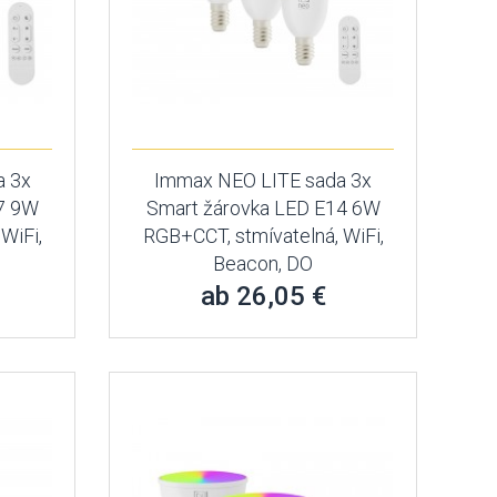
a 3x
Immax NEO LITE sada 3x
27 9W
Smart žárovka LED E14 6W
WiFi,
RGB+CCT, stmívatelná, WiFi,
Beacon, DO
ab 26,05 €