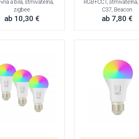
vná a bílá, stmívatelná,
RGB+CCT, stmívatelná, 
zigbee
C37, Beacon
ab 10,30 €
ab 7,80 €