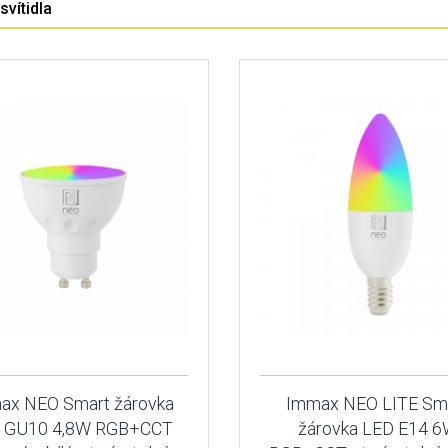
vítidla
ax NEO Smart žárovka
Immax NEO LITE Sm
 GU10 4,8W RGB+CCT
žárovka LED E14 