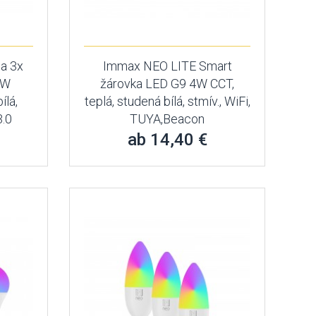
a 3x
Immax NEO LITE Smart
1W
žárovka LED G9 4W CCT,
ílá,
teplá, studená bílá, stmív., WiFi,
3.0
TUYA,Beacon
ab 14,40 €