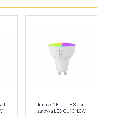
art
Immax NEO LITE Smart
6W
žárovka LED GU10 4,8W