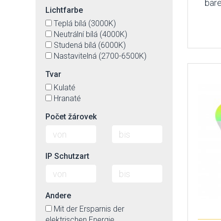
bare
Lichtfarbe
Teplá bílá (3000K)
Neutrální bílá (4000K)
Studená bílá (6000K)
Nastavitelná (2700-6500K)
Tvar
Kulaté
Hranaté
Počet žárovek
IP Schutzart
Andere
Mit der Ersparnis der
elektrischen Energie