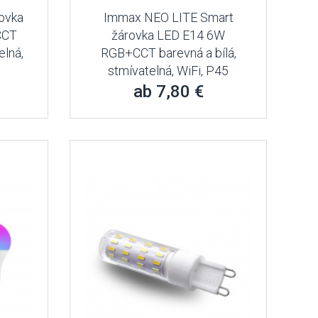
ovka
Immax NEO LITE Smart
CCT
žárovka LED E14 6W
elná,
RGB+CCT barevná a bílá,
stmívatelná, WiFi, P45
ab 7,80 €