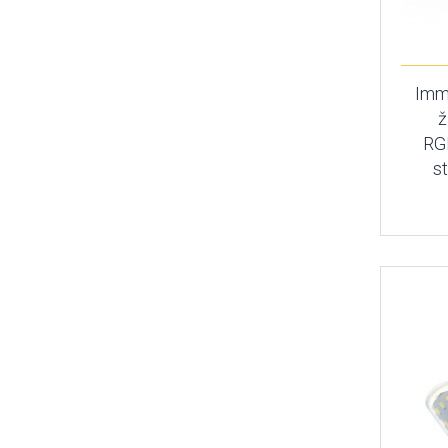
Imm
ž
RGB
s