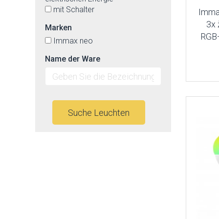
mit Schalter
Imma
3x
Marken
RGB+
Immax neo
Name der Ware
Suche Leuchten