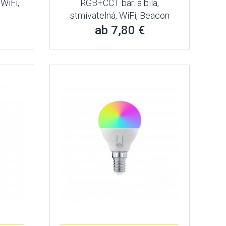
WiFi,
RGB+CCT bar. a bílá,
stmívatelná, WiFi, Beacon
ab 7,80 €