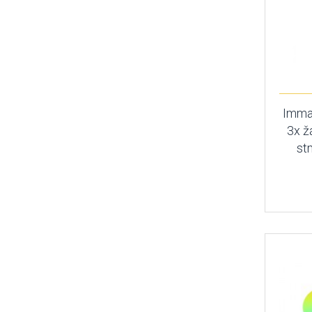
Imma
3x ž
st