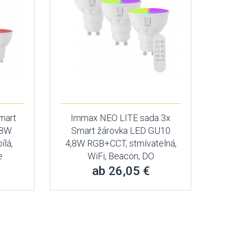
mart
Immax NEO LITE sada 3x
,8W
Smart žárovka LED GU10
ílá,
4,8W RGB+CCT, stmívatelná,
e
WiFi, Beacon, DO
ab 26,05 €