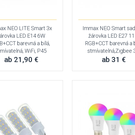
ax NEO LITE Smart 3x
Immax NEO Smart sad
árovka LED E14 6W
žárovka LED E27 1
+CCT barevná a bílá,
RGB+CCT barevná a b
tmívatelná, WiFi, P45
stmívatelná,Zigbee 
ab 21,90 €
ab 31 €