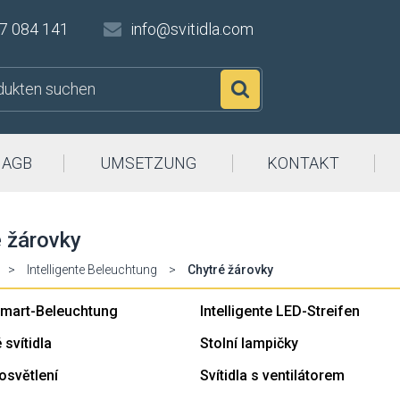
7 084 141
info@svitidla.com
Suchen
AGB
UMSETZUNG
KONTAKT
 žárovky
>
Intelligente Beleuchtung
>
Chytré žárovky
mart-Beleuchtung
Intelligente LED-Streifen
svítidla
Stolní lampičky
 osvětlení
Svítidla s ventilátorem