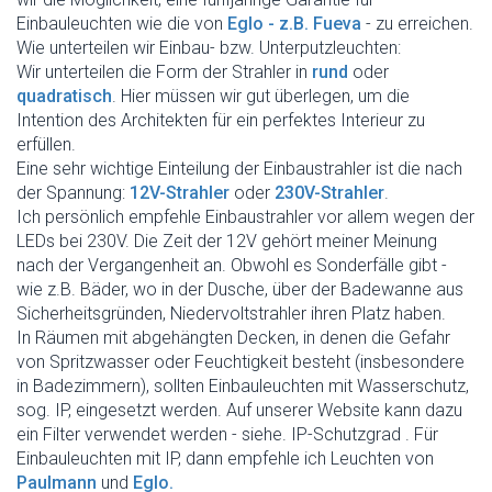
Einbauleuchten wie die von
Eglo - z.B. Fueva
- zu erreichen.
Wie unterteilen wir Einbau- bzw. Unterputzleuchten:
Wir unterteilen die Form der Strahler in
rund
oder
quadratisch
. Hier müssen wir gut überlegen, um die
Intention des Architekten für ein perfektes Interieur zu
erfüllen.
Eine sehr wichtige Einteilung der Einbaustrahler ist die nach
der Spannung:
12V-Strahler
oder
230V-Strahler
.
Ich persönlich empfehle Einbaustrahler vor allem wegen der
LEDs bei 230V. Die Zeit der 12V gehört meiner Meinung
nach der Vergangenheit an. Obwohl es Sonderfälle gibt -
wie z.B. Bäder, wo in der Dusche, über der Badewanne aus
Sicherheitsgründen, Niedervoltstrahler ihren Platz haben.
In Räumen mit abgehängten Decken, in denen die Gefahr
von Spritzwasser oder Feuchtigkeit besteht (insbesondere
in Badezimmern), sollten Einbauleuchten mit Wasserschutz,
sog. IP, eingesetzt werden. Auf unserer Website kann dazu
ein Filter verwendet werden - siehe. IP-Schutzgrad . Für
Einbauleuchten mit IP, dann empfehle ich Leuchten von
Paulmann
und
Eglo.