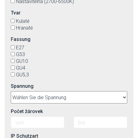
Nastavitelná (2700-6500K)
Tvar
Kulaté
Hranaté
Fassung
E27
G53
GU10
GU4
GU5,3
Spannung
Počet žárovek
IP Schutzart