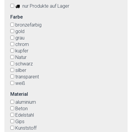
nur Produkte auf Lager
Farbe
bronzefarbig
gold
grau
chrom
kupfer
Natur
schwarz
silber
transparent
weiß
Material
aluminium
Beton
Edelstahl
Gips
Kunststoff