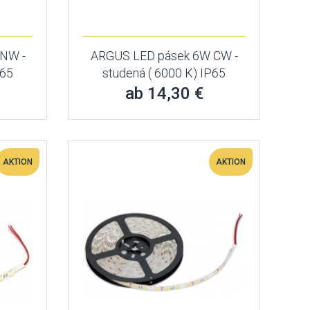
NW -
ARGUS LED pásek 6W CW -
P65
studená ( 6000 K) IP65
ab 14,30 €
AKTION
AKTION