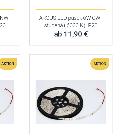
NW -
ARGUS LED pásek 6W CW -
P20
studená ( 6000 K) IP20
ab 11,90 €
AKTION
AKTION