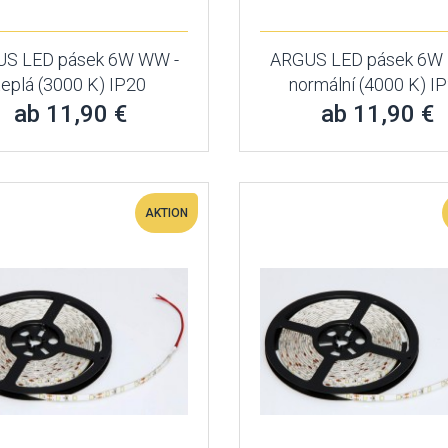
S LED pásek 6W WW -
ARGUS LED pásek 6W 
teplá (3000 K) IP20
normální (4000 K) I
ab 11,90 €
ab 11,90 €
AKTION