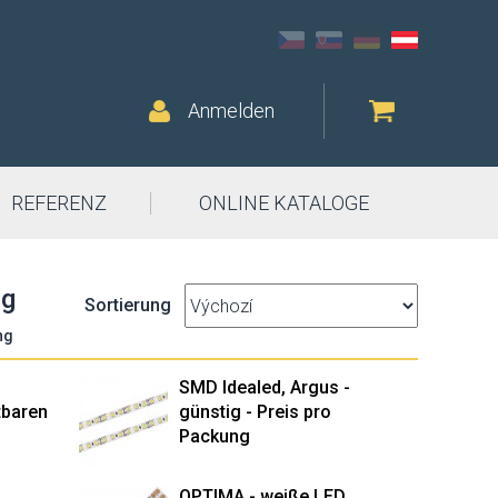
Anmelden
REFERENZ
ONLINE KATALOGE
ng
Sortierung
ng
SMD Idealed, Argus -
htbaren
günstig - Preis pro
Packung
OPTIMA - weiße LED