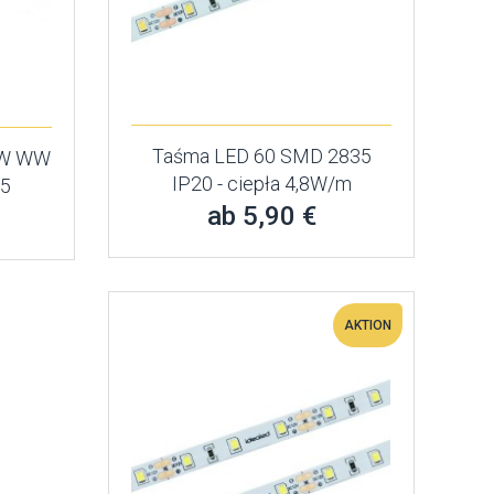
Taśma LED 60 SMD 2835
4W WW
IP20 - ciepła 4,8W/m
65
ab 5,90 €
AKTION