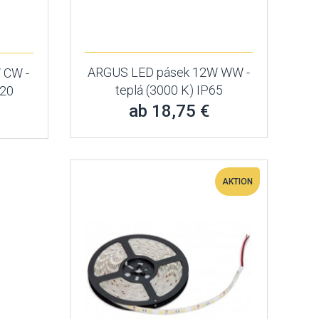
ARGUS LED pásek 12W WW -
 CW -
teplá (3000 K) IP65
P20
ab 18,75 €
AKTION