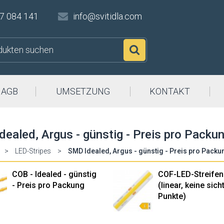
7 084 141
info@svitidla.com
Suchen
AGB
UMSETZUNG
KONTAKT
ealed, Argus - günstig - Preis pro Packu
>
LED-Stripes
>
SMD Idealed, Argus - günstig - Preis pro Packu
COB - Idealed - günstig
COF-LED-Streifen
- Preis pro Packung
(linear, keine sic
Punkte)