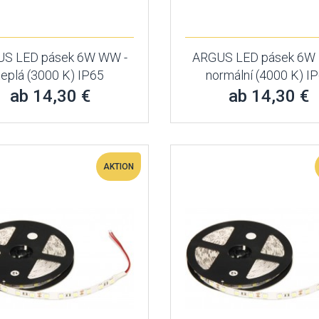
S LED pásek 6W WW -
ARGUS LED pásek 6W 
teplá (3000 K) IP65
normální (4000 K) I
ab 14,30 €
ab 14,30 €
AKTION