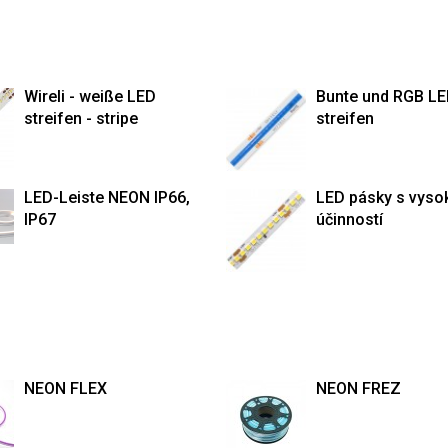
Wireli - weiße LED
Bunte und RGB L
streifen - stripe
streifen
LED-Leiste NEON IP66,
LED pásky s vyso
IP67
účinností
NEON FLEX
NEON FREZ