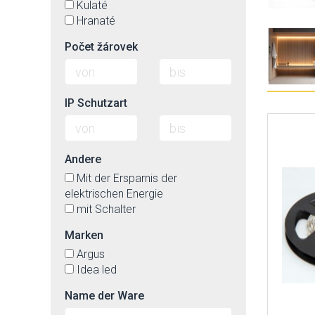
Kulaté
Hranaté
Počet žárovek
IP Schutzart
Andere
Mit der Ersparnis der
elektrischen Energie
mit Schalter
Marken
Argus
Idea led
Name der Ware