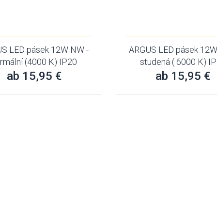
S LED pásek 12W NW -
ARGUS LED pásek 12W
rmální (4000 K) IP20
studená ( 6000 K) I
ab 15,95 €
ab 15,95 €